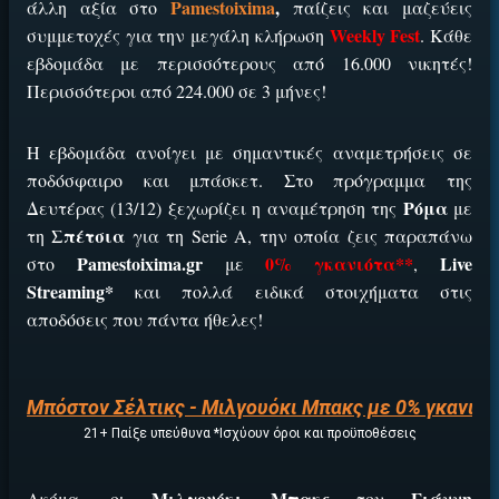
Pamestoixima
,
άλλη αξία στο
παίζεις και μαζεύεις
Weekly Fest
συμμετοχές για την μεγάλη κλήρωση
. Kάθε
εβδομάδα με περισσότερους από 16.000 νικητές!
Περισσότεροι από 224.000 σε 3 μήνες!
Η εβδομάδα ανοίγει με σημαντικές αναμετρήσεις σε
ποδόσφαιρο και μπάσκετ. Στο πρόγραμμα της
Ρόμα
Δευτέρας (13/12) ξεχωρίζει η αναμέτρηση της
με
Σπέτσια
τη
για τη
Serie
A
, την οποία ζεις παραπάνω
Pamestoixima
.
gr
0% γκανιότα**
Live
στο
με
,
Streaming
*
και πολλά ειδικά στοιχήματα στις
αποδόσεις που πάντα ήθελες!
Μπόστον Σέλτικς - Μιλγουόκι Μπακς με 0% γκανιότα
21+ Παίξε υπεύθυνα *Ισχύουν όροι και προϋποθέσεις
Μιλγουόκι
Μπακς
Γιάννη
Ακόμα, οι
του