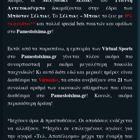
ΕΓΚΡΙΣΗ ΑΠΟ ΑΡΧΟΝΤΑ ΕΓΚΡΙΣΗ ΑΠΟ ΑΡΧΟΝΤΑ
Αντετοκούνμπο
δοκιμάζονται στην έδρα των
Μπόστον
Σέλτικς
Σέλτικς – Μπακς
0%
. Το
το ζεις με
γκανιότα**
και πολλά
special
bets
παικτών και ομάδων
Pamestoixima
.
gr
στο
!
Virtual Sports
Εκτός από τα παραπάνω, η εμπειρία των
Pamestoixima.gr
στο
γίνεται πλέον ακόμα πιο
συναρπαστική με ακόμα μεγαλύτερη ποικιλία
παιχνιδιών! Κι αυτό διότι εδώ και μερικές ημέρες είναι
Virtuals+
21
διαθέσιμα τα
, τα οποία ανεβάζουν στα
των
συνολικό αριθμό των εικονικών αθλημάτων που είναι
Pamestoixima.gr
διαθέσιμα στο
! Κοινώς, ακόμα
περισσότερη δράση!
*Ισχύουν όροι & προϋποθέσεις. Οι αποδόσεις ενδέχεται
να αλλάξουν.
**Ισχύει σε επιλεγμένους αγώνες για
την αγορά «Τελ. Αποτέλεσμα» μέχρι την έναρξη του