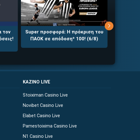
α τον
Super προσφορά: Η πρόκριση του
Fonbet: x
όσεις!
ΠΑΟΚ σε απόδοση* 100! (6/8)
ΚΑΖΙΝΟ LIVE
Stoiximan Casino Live
Novibet Casino Live
Elabet Casino Live
Pamestoixima Casino Live
N1 Casino Live