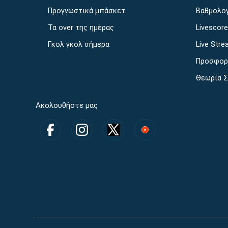
Προγνωστικά μπάσκετ
Βαθμολο
Τα over της ημέρας
Livescor
Γκολ γκολ σήμερα
Live Stre
Προσφορ
Θεωρία 
Ακολουθήστε μας