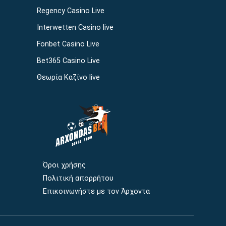
Regency Casino Live
Interwetten Casino live
Fonbet Casino Live
Bet365 Casino Live
Θεωρία Καζίνο live
Όροι χρήσης
Πολιτική απορρήτου
Επικοινωνήστε με τον Άρχοντα
κε στοιχηματική με: