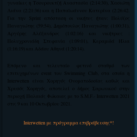
γυναίκες η Τσουρουκτζή Αναστασία (2:14:30), Χασιώτη
ΕΓΚΡΙΣΗ ΑΠΟ ΑΡΧΟΝΤΑ ΕΓΚΡΙΣΗ ΑΠΟ ΑΡΧΟΝΤΑ
Λιάνα (2:21:36) και η Παπαϊωάννου Κατερίνα (2:26:42.
Για την Sprint απόσταση οι νικήτες ήταν: Πολύζος
Παναγιώτης (59:54), Δημόπουλος Παναγιώτης (1:00:31),
Αργύρης Αλέξανδρος (1:02:16) και νικήτριες :
Πολυχρονιάδη Στεφανία (1:09:01), Κεραμιδά Ήλια
(1:16:19) και Αδάου Αθηνά (1:20:14).
Επόμενο και τελευταίο φετινό σταθμό των
επιτυχημένων
event
του
Swimming
Club
, στα οποία η
Interwetten
είναι Χορηγός Ονοματοδοσίας καθώς και
Χρυσός Χορηγός, αποτελεί ο δήμος Σαρωνικού στην
περιοχή Παλαιάς Φώκαιας με το S.M.F.- Interwetten 2021
στις 9 και 10 Οκτωβρίου 2021.
Interwetten με πρόγραμμα επιβράβευσης*!
Βρέθηκε στοιχηματική με: