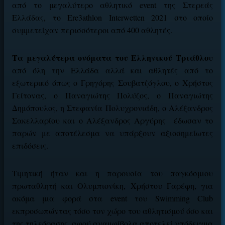
από το μεγαλύτερο αθλητικό event της Στερεάς
Ελλάδας, το Ere3athlon Interwetten 2021 στο οποίο
συμμετείχαν περισσότεροι από 400 αθλητές.
Τα μεγαλύτερα ονόματα του Ελληνικού Τριάθλο
υ
από όλη την Ελλάδα αλλά και αθλητές από το
εξωτερικό όπως ο Γρηγόρης Σουβατζόγλου, ο Χρήστος
Γείτονας, ο Παναγιώτης Πολύζος, ο Παναγιώτης
Δημόπουλος, η Στεφανία Πολυχρονιάδη, ο Αλέξανδρος
Σακελλαρίου και ο Αλέξανδρος Αργύρης έδωσαν το
παρών με αποτέλεσμα να υπάρξουν αξιοσημείωτες
επιδόσεις.
Τιμητική ήταν και η παρουσία του παγκόσμιου
πρωταθλητή και Ολυμπιονίκη, Χρήστου Γαρέφη, για
ακόμα μια φορά στα
event
του
Swimming
Club
εκπροσωπώντας τόσο τον χώρο του αθλητισμού όσο και
της τηλεόρασης, αφού αναμφίβολα αποτελεί υπόδειγμα