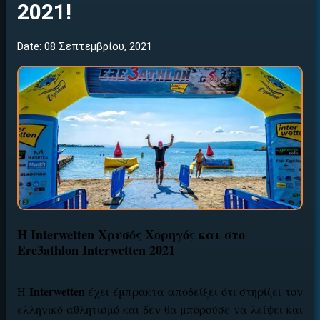
2021!
Date: 08 Σεπτεμβρίου, 2021
Η
Interwetten
Χρυσός Χορηγός και στο
Ere3athlon Interwetten 2021
Interwetten
Η
έχει έμπρακτα αποδείξει ότι στηρίζει τον
ελληνικό αθλητισμό και δεν θα μπορούσε να λείψει και