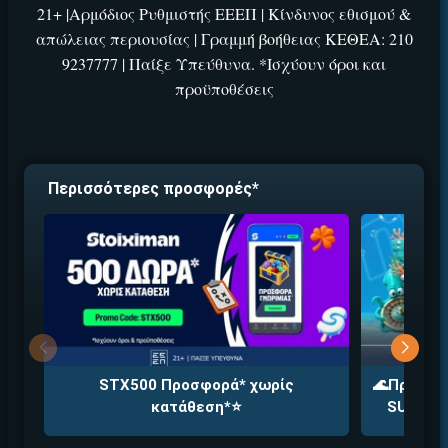
ΕΓΚΡΙΣΗ ΑΠΟ ΑΡΧΟΝΤΑ ΕΓΚΡΙΣΗ ΑΠΟ ΑΡΧΟΝΤΑ
21+ |Αρμόδιος Ρυθμιστής ΕΕΕΠ | Κίνδυνος εθισμού &
απώλειας περιουσίας | Γραμμή βοήθειας ΚΕΘΕΑ: 210
9237777 | Παίξε Υπεύθυνα. *Ισχύουν όροι και
προϋποθέσεις
Εύκολη εγγραφή
Άμεση ταυτοποίηση
Περισσότερες προσφορές*
Γρήγορες αναλήψεις
↪ΠΑΙΞΕ ΝΟΜΙΜΑ
ΕΕΕΠ | 21+ | ΠΑΙΞΕ ΥΠΕΥΘΥΝΑ
STX500 Προσφορά* χωρίς
🌊Προσφορ
κατάθεση*⭐
SUMMERA