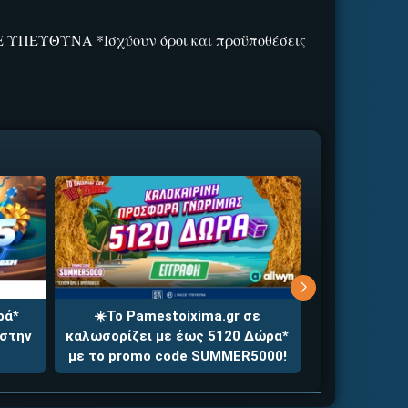
ΥΠΕΥΘΥΝΑ *Ισχύουν όροι και προϋποθέσεις
ρά*
☀️To Pamestoixima.gr σε
🎁SUPER 
 στην
καλωσορίζει με έως 5120 Δώρα*
ΚΑΤΑΘΕΣΗ
με το promo code SUMMER5000!