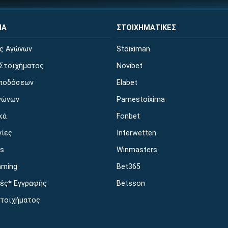
ΜΑ
ΣΤΟΙΧΗΜΑΤΙΚΕΣ
ις Αγώνων
Stoiximan
Στοιχήματος
Novibet
ποδόσεων
Elabet
γώνων
Pamestoixima
κά
Fonbet
γίες
Interwetten
es
Winmasters
aming
Bet365
ές* Εγγραφής
Betsson
Στοιχήματος