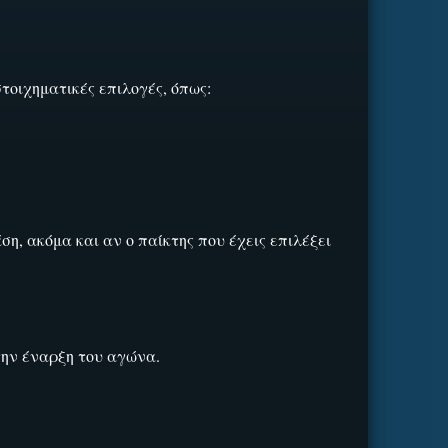
 στοιχηματικές επιλογές, όπως:
ση, ακόμα και αν ο παίκτης που έχεις επιλέξει
την έναρξη του αγώνα.