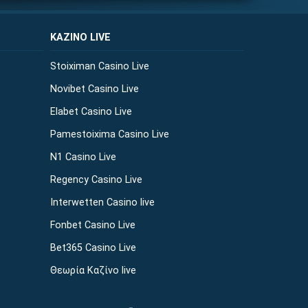
ΚΑΖΙΝΟ LIVE
Stoiximan Casino Live
Novibet Casino Live
Elabet Casino Live
Pamestoixima Casino Live
N1 Casino Live
Regency Casino Live
Interwetten Casino live
Fonbet Casino Live
Bet365 Casino Live
Θεωρία Καζίνο live