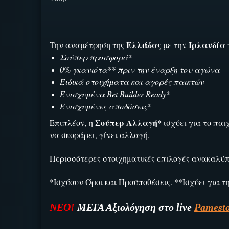
Ελλάδας
Ιρλανδία
Την αναμέτρηση της
με την
Σούπερ προσφορά*
0% γκανιότα** πριν την έναρξη του αγώνα
Ειδικά στοιχήματα και αγορές παικτών
Ενισχυμένα Bet Builder Ready*
Ενισχυμένες αποδόσεις*
Σούπερ Αλλαγή*
Επιπλέον, η
ισχύει για το παι
να σκοράρει, γίνει αλλαγή.
Περισσότερες στοιχηματικές επιλογές ανακαλύπ
*Ισχύουν Όροι και Προϋποθέσεις. **Ισχύει για 
ΝΕΟ!
ΜΕΓΑ Αξιολόγηση στο live
Pamesto