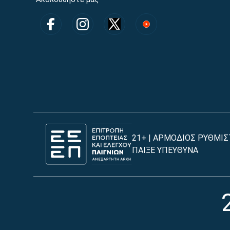
21+ | ΑΡΜΟΔΙΟΣ ΡΥΘΜΙΣ
ΠΑΙΞΕ ΥΠΕΥΘΥΝΑ