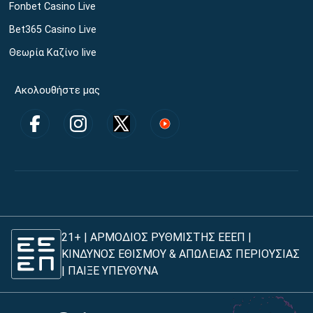
Fonbet Casino Live
Bet365 Casino Live
Θεωρία Καζίνο live
Ακολουθήστε μας
21+ | ΑΡΜΟΔΙΟΣ ΡΥΘΜΙΣΤΗΣ ΕΕΕΠ |
ΚΙΝΔΥΝΟΣ ΕΘΙΣΜΟΥ & ΑΠΩΛΕΙΑΣ ΠΕΡΙΟΥΣΙΑΣ
|
ΠΑΙΞΕ ΥΠΕΥΘΥΝΑ