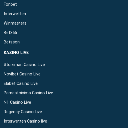
Fonbet
Interwetten
Winmasters
Bet365
Betsson
ΚΑΖΙΝΟ LIVE
Stoiximan Casino Live
Novibet Casino Live
Elabet Casino Live
Pamestoixima Casino Live
N1 Casino Live
Regency Casino Live
Interwetten Casino live