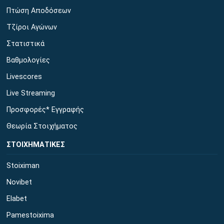
Πτώση Αποδόσεων
Τζίροι Αγώνων
Στατιστικά
Βαθμολογίες
Livescores
Live Streaming
Προσφορές* Εγγραφής
Θεωρία Στοιχήματος
ΣΤΟΙΧΗΜΑΤΙΚΕΣ
Stoiximan
Novibet
Elabet
Pamestoixima