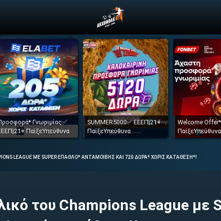
Προσφορά* Γνωριμίας✅
SUMMER5000✅ ΕΕΕΠ|21+
Welcome Offer
ΕΕΕΠ|21+ ΠαίξεΥπεύθυνα
ΠαίξεΥπεύθυνα
ΠαίξεΥπεύθυνα
IONS LEAGUE ΜΕ SUPER ΕΠΑΘΛΟ* ΑΝΤΑΜΟΙΒΗΣ ΚΑΙ 720 ΔΩΡΑ* ΧΩΡΙΣ ΚΑΤΑΘΕΣΗ*!
ελικό του Champions League με 