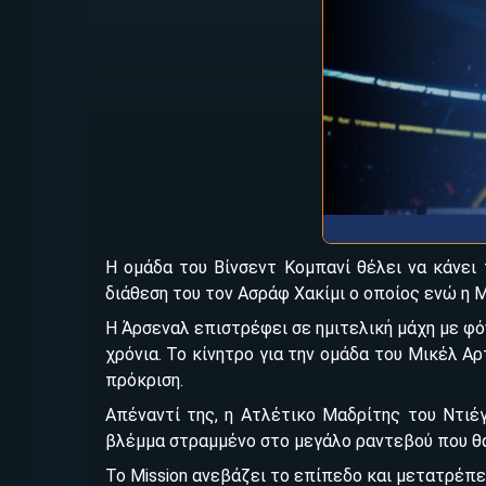
Η ομάδα του Βίνσεντ Κομπανί θέλει να κάνει 
διάθεση του τον Ασράφ Χακίμι ο οποίος ενώ η 
Η Άρσεναλ επιστρέφει σε ημιτελική μάχη με φό
χρόνια. Το κίνητρο για την ομάδα του Μικέλ Α
πρόκριση.
Απέναντί της, η Ατλέτικο Μαδρίτης του Ντιέ
βλέμμα στραμμένο στο μεγάλο ραντεβού που θα
Το Mission ανεβάζει το επίπεδο και μετατρέπει