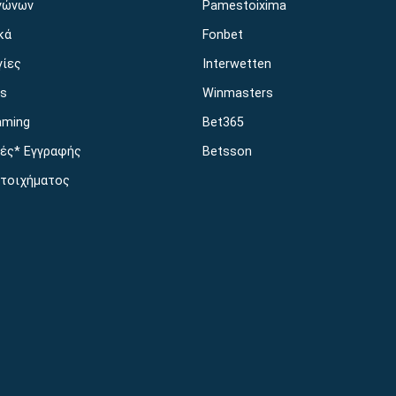
γώνων
Pamestoixima
κά
Fonbet
γίες
Interwetten
es
Winmasters
aming
Bet365
ές* Εγγραφής
Betsson
Στοιχήματος