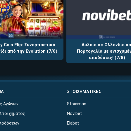
y Coin Flip: Συναρπαστικό
Αυλαία σε Ολλανδία κα
ίδι από την Evolution (7/8)
Πορτογαλία με ενισχυμέ
αποδόσεις! (7/8)
ΜΑ
ΣΤΟΙΧΗΜΑΤΙΚΕΣ
ις Αγώνων
Stoiximan
Στοιχήματος
Novibet
ποδόσεων
Elabet