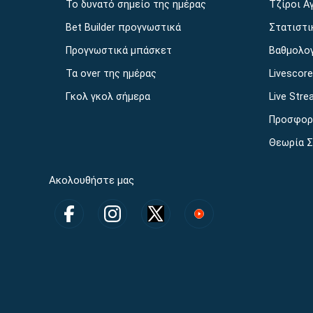
Το δυνατό σημείο της ημέρας
Τζίροι Α
Bet Builder προγνωστικά
Στατιστι
Προγνωστικά μπάσκετ
Βαθμολο
Τα over της ημέρας
Livescor
Γκολ γκολ σήμερα
Live Stre
Προσφορ
Θεωρία 
Ακολουθήστε μας