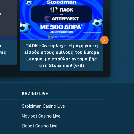
ι
ΠΑΟΚ - Άντερλεχτ: Η μάχη για τη
«Ενισχυμ
νες
είσοδο στους ομίλους του Europa
ΠΑΟΚ – Ά
League, με έπαθλο* ανταμοιβής
καυτού 
στη Stoiximan! (6/8)
ΚΑΖΙΝΟ LIVE
Stoiximan Casino Live
Novibet Casino Live
Elabet Casino Live