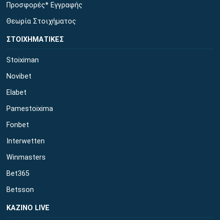
Προσφορές* Εγγραφής
Θεωρία Στοιχήματος
ΣΤΟΙΧΗΜΑΤΙΚΕΣ
Stoiximan
Novibet
Elabet
Pamestoixima
Fonbet
Interwetten
Winmasters
Bet365
Betsson
ΚΑΖΙΝΟ LIVE