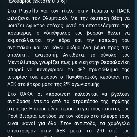
Ιανουαρίου (έκτοτε 0-3-6)!
Στα Playoffs για τον τίτλο, στην Τούμπα ο ΠΑΟΚ
φιλοξενεί τον Ολυμπιακό. Με την δεύτερη θέση να
μοιάζει εφικτός στόχος μετά τα αποτελέσματα της
πρεμιέρας, ο «δικέφαλος του βορρά» θέλει να
εκμεταλλευτεί την έδρα και την κόπωση του
αντιπάλου και να κάνει ακόμα ένα βήμα προς την
απόλυτη… ανατροπή. Αντίθετα, το σύνολο του
ΕΓΚΡΙΣΗ ΑΠΟ ΑΡΧΟΝΤΑ ΕΓΚΡΙΣΗ ΑΠΟ ΑΡΧΟΝΤΑ
Μεντιλίμπαρ, γνωρίζει πως με νίκη στην Θεσσαλονίκη
ο
μπορεί να πανηγυρίσει το 48
πρωτάθλημα της
ιστορίας του, εφόσον ο Παναθηναϊκός κερδίσει την
ης
ΑΕΚ στο έτερο ματς της 2
αγωνιστικής.
Στο ΟΑΚΑ, οι «πράσινοι» καλούνται να βγάλουν
αντίδραση έπειτα από το στραπάτσο της πρώτης
στροφής. Η πίεση είναι τεράστια για τους παίκτες του
Ρουί Βιτόρια, ωστόσο με τον κόσμο στο πλευρό τους
είναι ικανοί για όλα. Στον αντίποδα, τα χαμόγελα
επέστρεψαν στην ΑΕΚ μετά το 2-0 επί του