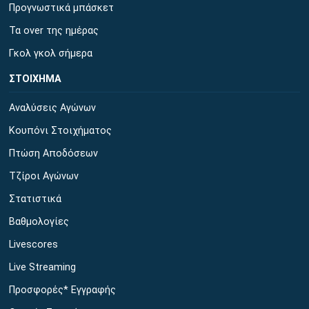
Προγνωστικά μπάσκετ
Τα over της ημέρας
Γκολ γκολ σήμερα
ΣΤΟΙΧΗΜΑ
Αναλύσεις Αγώνων
Κουπόνι Στοιχήματος
Πτώση Αποδόσεων
Τζίροι Αγώνων
Στατιστικά
Βαθμολογίες
Livescores
Live Streaming
Προσφορές* Εγγραφής