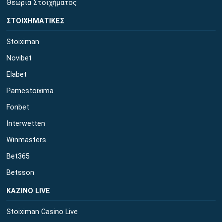
Θεωρία Στοιχήματος
ΣΤΟΙΧΗΜΑΤΙΚΕΣ
Stoiximan
Novibet
Elabet
Pamestoixima
Fonbet
Interwetten
Winmasters
Bet365
Betsson
ΚΑΖΙΝΟ LIVE
Stoiximan Casino Live