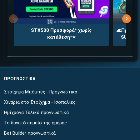
ΕΓΚΡΙΣΗ ΑΠΟ ΑΡΧΟΝΤΑ ΕΓΚΡΙΣΗ ΑΠΟ ΑΡΧΟΝΤΑ
Βρέθηκε στοιχηματική με:
STX500 Προσφορά* χωρίς
🌊Προσφορ
κατάθεση*⭐
SUMMERA
Εύκολη εγγραφή
ΠΡΟΓΝΩΣΤΙΚΑ
Άμεση ταυτοποίηση
Γρήγορες αναλήψεις
Στοίχημα Μπόμπες - Προγνωστικά
↪ΠΑΙΞΕ ΝΟΜΙΜΑ
Χινάρια στο Στοίχημα - Ισοπαλίες
Ημίχρονα Τελικά προγνωστικά
ΕΕΕΠ | 21+ | ΠΑΙΞΕ ΥΠΕΥΘΥΝΑ
Το δυνατό σημείο της ημέρας
Bet Builder προγνωστικά