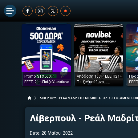
Promo STX500✅
Απόδοση 100✅ ΕΕΕΠ|21+
Προσ
ΕΕΕΠ|21+ ΠαίξεΥπεύθυνα
ΠαίξεΥπεύθυνα
ΕΕΕΠ
ΛΙΒΕΡΠΟΥΛ - ΡΕΑΛ ΜΑΔΡΙΤΗΣ ΜΕ 500+ ΑΓΟΡΕΣ ΣΤΟ PAMESTOIXI
Λίβερπουλ - Ρεάλ Μαδρίτ
Date: 28 Μαΐου, 2022