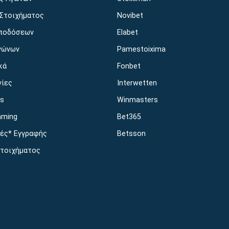
Στοιχήματος
Novibet
ποδόσεων
Elabet
γώνων
Pamestoixima
κά
Fonbet
γίες
Interwetten
es
Winmasters
aming
Bet365
ές* Εγγραφής
Betsson
Στοιχήματος