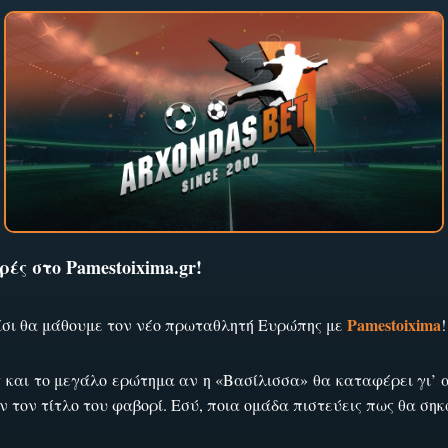
ρές στο
Pamestoixima
.
gr
!
Pamestoixima
ρίσι θα μάθουμε τον νέο πρωταθλητή Ευρώπης με
!
ς
και το μεγάλο ερώτημα αν η «Βασίλισσα» θα καταφέρει γι’ α
 τον τίτλο του φαβορί. Εσύ, ποια ομάδα πιστεύεις πως θα σηκ