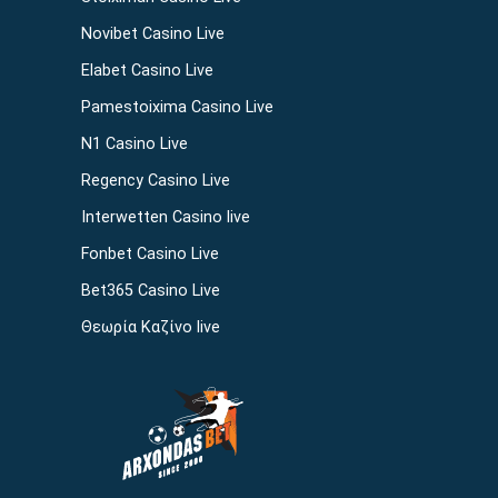
Novibet Casino Live
Elabet Casino Live
Pamestoixima Casino Live
N1 Casino Live
Regency Casino Live
Interwetten Casino live
Fonbet Casino Live
Bet365 Casino Live
Θεωρία Καζίνο live