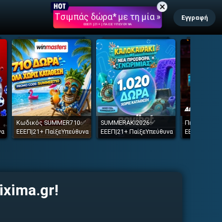
Τσιμπάς δώρα* με τη μία »
Εγγραφή
ΕΕΕΠ | 21+ | ΠΑΙΞΕ ΥΠΕΥΘΥΝΑ
Κωδικός SUMMER710✅
SUMMERAKI2026✅
Πήρε παράτ
να
ΕΕΕΠ|21+ ΠαίξεΥπεύθυνα
ΕΕΕΠ|21+ ΠαίξεΥπεύθυνα
ΕΕΕΠ|21+Παί
xima.gr!