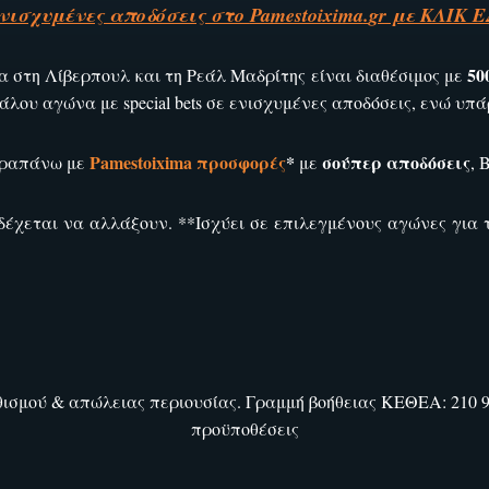
ενισχυμένες αποδόσεις στο
Pamestoixima
.
gr με ΚΛΙΚ 
50
 στη Λίβερπουλ και τη Ρεάλ Μαδρίτης είναι διαθέσιμος με
γάλου αγώνα με
special
bets
σε ενισχυμένες αποδόσεις, ενώ υπά
Pamestoixima προσφορές
*
σούπερ αποδόσεις
αραπάνω με
με
,
B
νδέχεται να αλλάξουν.
**Ισχύει σε επιλεγμένους αγώνες για
θισμού & απώλειας περιουσίας. Γραμμή βοήθειας ΚΕΘΕΑ: 210 9
προϋποθέσεις