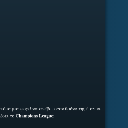
κόμα μια φορά να ανέβει στον θρόνο της ή αν οι
Champions
League
ώσει το
;