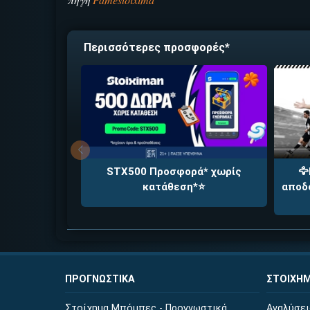
Περισσότερες προσφορές*
STX500 Προσφορά* χωρίς

κατάθεση*⭐
αποδ
ΠΡΟΓΝΩΣΤΙΚΑ
ΣΤΟΙΧΗ
Στοίχημα Μπόμπες - Προγνωστικά
Αναλύσε