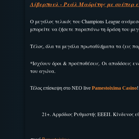
Λίβερπουλ - Ρεάλ Μαδρίτης με σούπερ 
Ο μεγάλος τελικός του
Champions
League
ανάμεσα
μπορείτε να ζήσετε παραπάνω τη δράση του με
Τέλος, όλα τα μεγάλα πρωταθλήματα τα ζεις π
*Ισχύουν όροι & προϋποθέσεις. Οι αποδόσεις ε
του αγώνα.
Τέλος επίσκεψη στο ΝΕΟ live
Pamestoixima Casino
!
21+. Αρμόδιος Ρυθμιστής ΕΕΕΠ. Κίνδυνος ε
πηγή
Pamestoixima