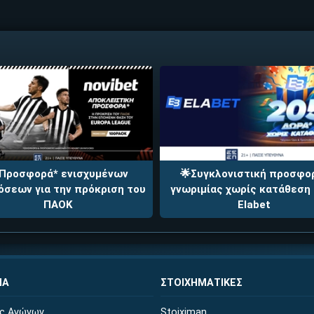
Προσφορά* ενισχυμένων
🌟Συγκλονιστική προσφο
όσεων για την πρόκριση του
γνωριμίας χωρίς κατάθεση
ΠΑΟΚ
Elabet
ΜΑ
ΣΤΟΙΧΗΜΑΤΙΚΕΣ
ις Αγώνων
Stoiximan