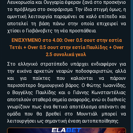
Λευκορωσία και Ουγγαρία έφεραν ξανά στο προσκήνιο
το πρόβλημα στο σκοράρισμα. Την ίδια στιγμή όμως, η
αμυντική λειτουργία παραμένει σε καλό επίπεδο και
αποτελεί τη βάση πάνω στην οποία επιχειρεί να
χτίσει ο Γιοβάνοβιτς τη νέα προσπάθεια.
ΕΝΙΣΧΥΜΕΝΟ στο 4.00: Over 0.5 σουτ στην εστία
ΕΓΚΡΙΣΗ ΑΠΟ ΑΡΧΟΝΤΑ ΕΓΚΡΙΣΗ ΑΠΟ ΑΡΧΟΝΤΑ
Τετέι + Over 0.5 σουτ στην εστία Παυλίδης + Over
2.5 συνολικά γκολ
Στο ελληνικό στρατόπεδο υπάρχει ενδιαφέρον για
την εικόνα αρκετών νεαρών ποδοσφαιριστών, αλλά
και για παίκτες που καλούνται να πάρουν
περισσότερο δημιουργικό βάρος. Ο Φώτης Ιωαννίδης,
ο Βαγγέλης Παυλίδης και ο Γιάννης Κωνσταντέλιας
αποτελούν σταθερά σημεία αναφοράς, ενώ οι διεθνείς
γνωρίζουν πως ένα θετικό αποτέλεσμα απέναντι σε
ομάδα που θα βρεθεί στο Μουντιάλ μπορεί να
λειτουργήσει ως σημαντική ένεση αυτοπεποίθησης.