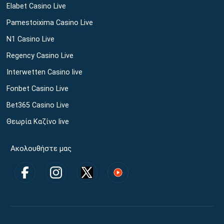
Elabet Casino Live
Pamestoixima Casino Live
N1 Casino Live
Regency Casino Live
Interwetten Casino live
Fonbet Casino Live
Bet365 Casino Live
Θεωρία Καζίνο live
Ακολουθήστε μας