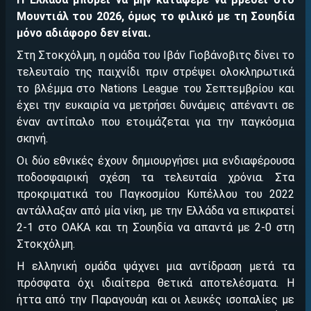
Μουντιάλ του 2026, όμως το φιλικό με τη Σουηδία
μόνο αδιάφορο δεν είναι.
Στη Στοκχόλμη, η ομάδα του Ιβάν Γιοβάνοβιτς δίνει το
τελευταίο της παιχνίδι πριν στρέψει ολοκληρωτικά
το βλέμμα στο Nations League του Σεπτεμβρίου και
έχει την ευκαιρία να μετρήσει δυνάμεις απέναντι σε
έναν αντίπαλο που ετοιμάζεται για την παγκόσμια
σκηνή.
Οι δύο εθνικές έχουν δημιουργήσει μια ενδιαφέρουσα
ποδοσφαιρική σχέση τα τελευταία χρόνια. Στα
προκριματικά του Παγκοσμίου Κυπέλλου του 2022
αντάλλαξαν από μία νίκη, με την Ελλάδα να επικρατεί
2-1 στο ΟΑΚΑ και τη Σουηδία να απαντά με 2-0 στη
Στοκχόλμη.
Η ελληνική ομάδα ψάχνει μια αντίδραση μετά τα
πρόσφατα όχι ιδιαίτερα θετικά αποτελέσματα. Η
ήττα από την Παραγουάη και οι λευκές ισοπαλίες με