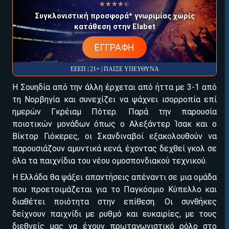
☆☆☆☆☆
★★★★★
Συγκλονιστική προσφορά* γνωριμίας χωρίς
κατάθεση στην Elabet
ΕΓΚΡΙΣΗ ΑΠΟ ΑΡΧΟΝΤΑ ΕΓΚΡΙΣΗ ΑΠΟ ΑΡΧΟΝΤΑ
ΕΓΓΡΑΦΗ
ΕΕΕΠ | 21+ | ΠΑΙΞΕ ΥΠΕΥΘΥΝΑ
Η Σουηδία από την άλλη έρχεται από ήττα με 3-1 από
τη Νορβηγία και συνεχίζει να ψάχνει ισορροπία επί
ημερών Γκρέιαμ Πότερ. Παρά την παρουσία
ποιοτικών μονάδων όπως ο Αλεξάντερ Ίσακ και ο
Βίκτορ Γιόκερες, οι Σκανδιναβοί εξακολουθούν να
παρουσιάζουν αμυντικά κενά, έχοντας δεχθεί γκολ σε
όλα τα παιχνίδια του νέου ομοσπονδιακού τεχνικού.
Η Ελλάδα θα ψάξει απαντήσεις απέναντι σε μια ομάδα
που προετοιμάζεται για το Παγκόσμιο Κύπελλο και
διαθέτει ποιότητα στην επίθεση. Οι συνθήκες
δείχνουν παιχνίδι με ρυθμό και ευκαιρίες, με τους
διεθνείς μας να έχουν πρωταγωνιστικό ρόλο στο