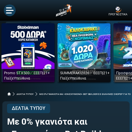
ΠΡΟΓΝΩΣΤΙΚΑ
Promo STX500✅ ΕΕΕΠ|21+
SUMMERAKI2026✅ ΕΕΕΠ|21+
Προσφορ
ΠαίξεΥπεύθυνα
ΠαίξεΥπεύθυνα
ΕΕΕΠ|21+
ΔΕΛΤΙΑ ΤΥΠΟΥ
ΜΕ 0% ΓΚΑΝΙΟΤΑ ΚΑΙ «ΕΝΙΣΧΥΜΕΝΟ» BET BUILDER ΣΕ ΕΛΛΗΝΕΣ ΣΚΟΡΕΡ ΓΙΑ ΤΟ Φ
ΔΕΛΤΙΑ ΤΥΠΟΥ
Με 0% γκανιότα και