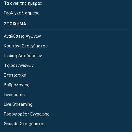
Τα over της ημέρας
Γκολ γκολ σήμερα
ΣΤΟΙΧΗΜΑ
Αναλύσεις Αγώνων
Κουπόνι Στοιχήματος
Πτώση Αποδόσεων
Τζίροι Αγώνων
Στατιστικά
Βαθμολογίες
Livescores
Live Streaming
Προσφορές* Εγγραφής
Θεωρία Στοιχήματος