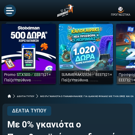
ΠΡΟΓΝΩΣΤΙΚΑ
Promo STX500✅ ΕΕΕΠ|21+
SUMMERAKI2026✅ ΕΕΕΠ|21+
Προσφορ
ΠαίξεΥπεύθυνα
ΠαίξεΥπεύθυνα
ΕΕΕΠ|21+
ΔΕΛΤΙΑ ΤΥΠΟΥ
ΜΕ 0% ΓΚΑΝΙΟΤΑ Ο ΠΑΝΑΘΗΝΑΙΚΟΣ ΓΙΑ ΙΔΑΝΙΚΟ ΦΙΝΑΛΕ ΜΕ ΤΗΝ ΕΦΕΣ ΚΑΙ ΟΛΗ
ΔΕΛΤΙΑ ΤΥΠΟΥ
Με 0% γκανιότα ο