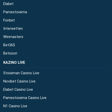
Elabet
Pamestoixima
Fonbet
Interwetten
Winmasters
Bet365
Betsson
ΚΑΖΙΝΟ LIVE
Stoiximan Casino Live
Novibet Casino Live
Elabet Casino Live
Pamestoixima Casino Live
N1 Casino Live