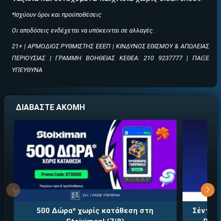
*Ισχύουν όροι και προϋποθέσεις
Οι αποδόσεις ενδέχεται να υπόκεινται σε αλλαγές.
21+ | ΑΡΜΟΔΙΟΣ ΡΥΘΜΙΣΤΗΣ ΕΕΕΠ | ΚΙΝΔΥΝΟΣ ΕΘΙΣΜΟΥ & ΑΠΩΛΕΙΑΣ
ΠΕΡΙΟΥΣΙΑΣ | ΓΡΑΜΜΗ ΒΟΗΘΕΙΑΣ ΚΕΘΕΑ: 210 9237777 | ΠΑΙΞΕ
ΥΠΕΥΘΥΝΑ
ΔΙΑΒΑΣΤΕ ΑΚΟΜΗ
500 Δώρα* χωρίς κατάθεση στη
Σέντρα 