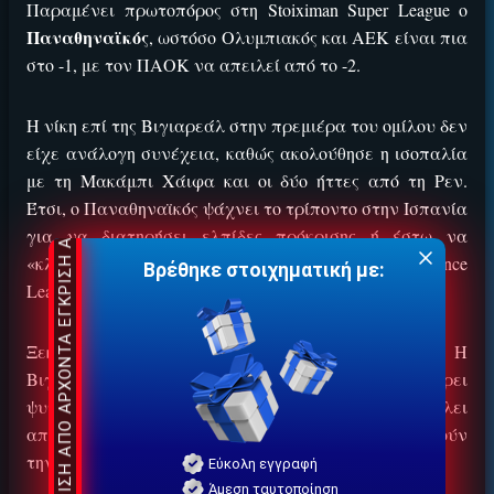
ΕΓΚΡΙΣΗ ΑΠΟ ΑΡΧΟΝΤΑ ΕΓΚΡΙΣΗ ΑΠΟ ΑΡΧΟΝΤΑ
Παραμένει πρωτοπόρος στη Stoiximan Super League ο
Παναθηναϊκός
, ωστόσο Ολυμπιακός και ΑΕΚ είναι πια
στο -1, με τον ΠΑΟΚ να απειλεί από το -2.
Η νίκη επί της Βιγιαρεάλ στην πρεμιέρα του ομίλου δεν
είχε ανάλογη συνέχεια, καθώς ακολούθησε η ισοπαλία
με τη Μακάμπι Χάιφα και οι δύο ήττες από τη Ρεν.
Έτσι, ο Παναθηναϊκός ψάχνει το τρίποντο στην Ισπανία
για να διατηρήσει ελπίδες πρόκρισης ή έστω να
«κλειδώσει» την 3η θέση και τη συνέχεια στο Conference
Βρέθηκε στοιχηματική με:
League.
Ξεκάθαρα είναι τα δεδομένα της αναμέτρησης. Η
Βιγιαρεάλ θέλει να χτίσει μομέντουμ και να πάρει
ψυχολογία για τη συνέχεια, ο Παναθηναϊκός θέλει
αποτέλεσμα για να καλύψει δύο σενάρια που αφορούν
την ευρωπαϊκή του παρουσία.
Εύκολη εγγραφή
Άμεση ταυτοποίηση