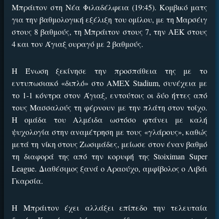
Μπράιτον στη Νέα Φιλαδέλφεια (19:45). Κομβικό ματς
για την βαθμολογική εξέλιξη του ομίλου, με τη Μαρσέιγ
στους 8 βαθμούς, τη Μπράιτον στους 7, την ΑΕΚ στους
4 και τον Άγιαξ ουραγό με 2 βαθμούς.
Η Ένωση ξεκίνησε την προσπάθεια της με το
εντυπωσιακό «διπλό» στο AMEX Stadium, συνέχεια με
το 1-1 κόντρα στον Άγιαξ, εντούτοις οι δύο ήττες από
τους Μασσαλούς τη φέρνουν με την πλάτη στον τοίχο.
Η ομάδα του Αλμέιδα ωστόσο φτάνει με καλή
ψυχολογία στην αναμέτρηση με τους «γλάρους», καθώς
μετά τη νίκη στους Ζωσιμάδες, μείωσε στον έναν βαθμό
τη διαφορά της από την κορυφή της Stoiximan Super
League. Διαθέσιμος ξανά ο Αραούχο, αμφίβολος ο Λιβάι
Γκαρσία.
Η Μπράιτον έχει αλλάξει επίπεδο την τελευταία