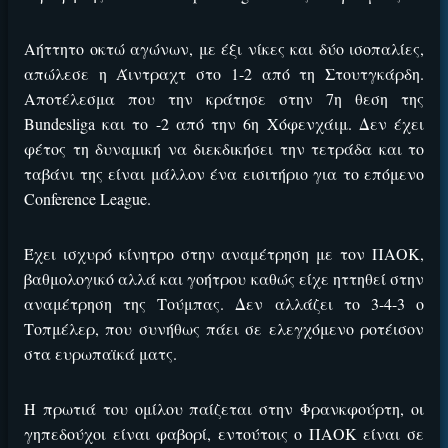
Αήττητο οκτώ αγώνων, με έξι νίκες και δύο ισοπαλίες,
απώλεσε η Άιντραχτ στο 1-2 από τη Στουτγκάρδη.
Αποτέλεσμα που την κράτησε στην 7η θεση της
Bundesliga και το -2 από την 6η Χόφενχάιμ. Δεν έχει
φέτος τη δυναμική να διεκδικήσει την τετράδα και το
ταβάνι της είναι μάλλον ένα εισιτήριο για το επόμενο
Conference League.
Έχει ισχυρό κίνητρο στην αναμέτρηση με τον ΠΑΟΚ,
βαθμολογικό αλλά και γοήτρου καθώς είχε ηττηθεί στην
αναμέτρηση της Τούμπας. Δεν αλλάζει το 3-4-3 ο
Τοπμέλερ, που συνήθως πάει σε ελεγχόμενο ροτέισον
στα ευρωπαϊκά ματς.
Η πρωτιά του ομίλου παίζεται στην Φρανκφούρτη, οι
γηπεδούχοι είναι φαβορί, εντούτοις ο ΠΑΟΚ είναι σε