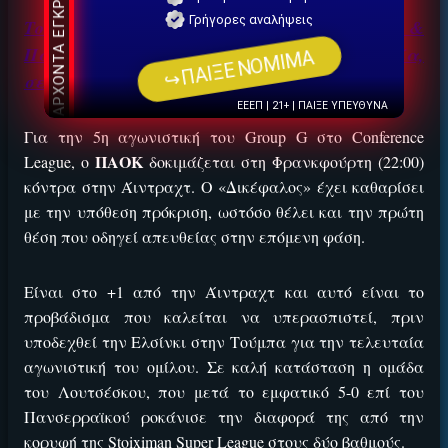
ΕΓΚΡΙΣΗ ΑΠΟ ΑΡΧΟΝΤΑ ΕΓΚΡΙΣΗ ΑΠΟ ΑΡΧΟΝΤΑ
Γρήγορες αναλήψεις
Το συνδυαστικό στοίχημα Χ ημίχρονο &
Παλάσιος Over 0,5 προσπάθειες στην εστία,
↪ΠΑΙΞΕ ΝΟΜΙΜΑ
σε απόδοση 3.80 στο Bet Builder της Stoiximan
.
ΕΕΕΠ | 21+ | ΠΑΙΞΕ ΥΠΕΥΘΥΝΑ
Για την 5η αγωνιστική του Group G στο Conference
ΠΑΟΚ
League, ο
δοκιμάζεται στη Φρανκφούρτη (22:00)
κόντρα στην Άιντραχτ. Ο «Δικέφαλος» έχει καθαρίσει
με την υπόθεση πρόκριση, ωστόσο θέλει και την πρώτη
θέση που οδηγεί απευθείας στην επόμενη φάση.
Είναι στο +1 από την Άιντραχτ και αυτό είναι το
προβάδισμα που καλείται να υπερασπιστεί, πριν
υποδεχθεί την Ελσίνκι στην Τούμπα για την τελευταία
αγωνιστική του ομίλου. Σε καλή κατάσταση η ομάδα
του Λουτσέσκου, που μετά το εμφατικό 5-0 επί του
Πανσερραϊκού ροκάνισε την διαφορά της από την
κορυφή της Stoiximan Super League στους δύο βαθμούς.