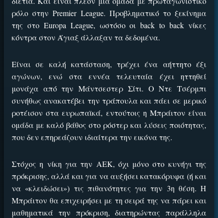
διετία. Και είναι πλέον μια ομάδα με πρωταγωνιστικό
ρόλο στην Premier League. Προβληματικό το ξεκίνημα
της στο Europa League, ωστόσο οι back to back νίκες
κόντρα στον Άγιαξ άλλαξαν τα δεδομένα.
Είναι σε καλή κατάσταση, τρέχει ένα αήττητο έξι
αγώνων, ενώ στα εννέα τελευταία έχει ηττηθεί
μονάχα από την Μάντσεστερ Σίτι. Ο Ντε Τσέρμπι
συνήθως ανακατέβει την τράπουλα και πάει σε μερικό
ροτέισον στα ευρωπαϊκά, εντούτοις η Μπράιτον είναι
ομάδα με καλό βάθος στο ρόστερ και λύσεις ποιότητας,
που δεν επηρεάζουν ιδιαίτερα την εικόνα της.
Στόχος η νίκη για την ΑΕΚ, όχι μόνο στο κυνήγι της
πρόκρισης, αλλά και για να αυξήσει κατακόρυφα (ή και
να «κλειδώσει») τις πιθανότητες για την 3η θέση. Η
Μπράιτον θα επιχειρήσει με τη σειρά της να πάρει και
μαθηματικά την πρόκριση, διατηρώντας παράλληλα