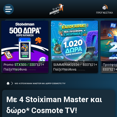
ΠΡΟΓΝΩΣΤΙΚΑ
Promo STX500✅ ΕΕΕΠ|21+
SUMMERAKI2026✅ ΕΕΕΠ|21+
Προσφορ
ΠαίξεΥπεύθυνα
ΠαίξεΥπεύθυνα
ΕΕΕΠ|21+
ΜΕ 4 STOIXIMAN MASTER ΚΑΙ ΔΩΡΟ* COSMOTE TV!
Με 4 Stoiximan Master και
δώρο* Cosmote TV!