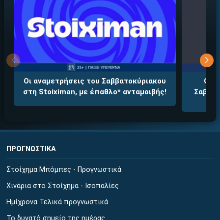
Οι αναμετρήσεις του Σαββατοκύριακου
Oι κ
στη Stoiximan, με έπαθλο* ανταμοιβής!
Σαββάτ
ΠΡΟΓΝΩΣΤΙΚΑ
Στοίχημα Μπόμπες - Προγνωστικά
Χινάρια στο Στοίχημα - Ισοπαλίες
Ημίχρονα Τελικά προγνωστικά
Το δυνατό σημείο της ημέρας