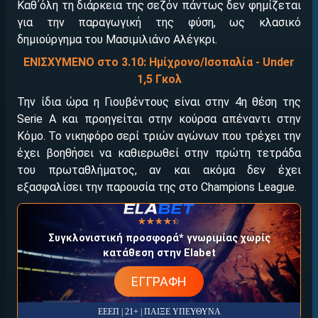
Καθ΄όλη τη διάρκεια της σεζόν πάντως δεν φημίζεται
για την παραγωγική της φύση, ως κλασικό
δημιούργημα του Μασιμιλιάνο Αλέγκρι.
ΕΝΙΣΧΥΜΕΝΟ στο 3.10: Ημίχρονο/Ισοπαλία - Under
1,5 Γκολ
Την ίδια ώρα η Γιουβέντους είναι στην 4η θέση της
Serie A και προηγείται στην κούρσα απέναντι στην
Κόμο. Το νικηφόρο σερί τριών αγώνων που τρέχει την
έχει βοηθήσει να καθιερωθεί στην πρώτη τετράδα
του πρωταθλήματος, αν και ακόμα δεν έχει
εξασφαλίσει την παρουσία της στο Champions League.
☆☆☆☆☆
★★★★★
Συγκλονιστική προσφορά* γνωριμίας χωρίς
κατάθεση στην Elabet
ΕΓΓΡΑΦΗ
ΕΕΕΠ | 21+ | ΠΑΙΞΕ ΥΠΕΥΘΥΝΑ