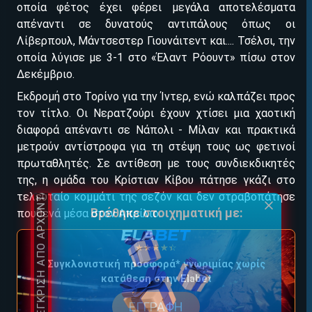
ΕΓΚΡΙΣΗ ΑΠΟ ΑΡΧΟΝΤΑ ΕΓΚΡΙΣΗ ΑΠΟ ΑΡΧΟΝΤΑ
οποία φέτος έχει φέρει μεγάλα αποτελέσματα
απέναντι σε δυνατούς αντιπάλους όπως οι
Λίβερπουλ, Μάντσεστερ Γιουνάιτεντ και.... Τσέλσι, την
οποία λύγισε με 3-1 στο «Έλαντ Ρόουντ» πίσω στον
Δεκέμβριο.
Εκδρομή στο Τορίνο για την Ίντερ, ενώ καλπάζει προς
τον τίτλο. Οι Νερατζούρι έχουν χτίσει μια χαοτική
διαφορά απέναντι σε Νάπολι - Μίλαν και πρακτικά
μετρούν αντίστροφα για τη στέψη τους ως φετινοί
πρωταθλητές. Σε αντίθεση με τους συνδιεκδικητές
της, η ομάδα του Κρίστιαν Κίβου πάτησε γκάζι στο
τελευταίο κομμάτι της σεζόν και δεν στραβοπάτησε
Βρέθηκε στοιχηματική με:
πουθενά μέσα στον Απρίλιο.
☆☆☆☆☆
★★★★★
Συγκλονιστική προσφορά* γνωριμίας χωρίς
κατάθεση στην Elabet
ΕΓΓΡΑΦΗ