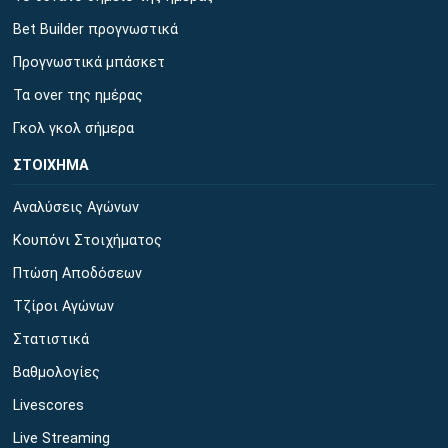
Bet Builder προγνωστικά
Προγνωστικά μπάσκετ
Τα over της ημέρας
Γκολ γκολ σήμερα
ΣΤΟΙΧΗΜΑ
Αναλύσεις Αγώνων
Κουπόνι Στοιχήματος
Πτώση Αποδόσεων
Τζίροι Αγώνων
Στατιστικά
Βαθμολογίες
Livescores
Live Streaming