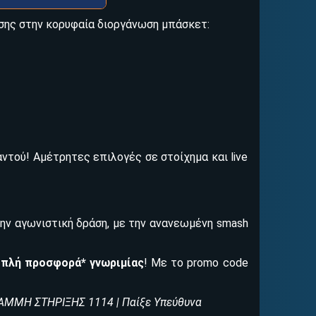
ασης στην κορυφαία διοργάνωση μπάσκετ:
αντού! Αμέτρητες επιλογές σε στοίχημα και live
ι την αγωνιστική δράση, με την ανανεωμένη smash
ιπλή προσφορά* γνωριμίας
! Με το promo code
ΓΡΑΜΜΗ ΣΤΗΡΙΞΗΣ 1114 | Παίξε Υπεύθυνα