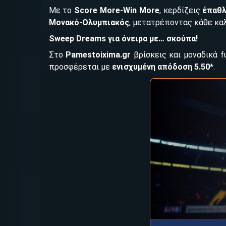
Με το
Score
More
-Win
More
, κερδίζεις
έπαθ
Μονακό-Ολυμπιακός
, μετατρέποντας κάθε καλ
Sweep
Dreams
για όνειρα με… σκούπα!
Στο
Pamestoixima
.gr
βρίσκεις και μοναδικά fu
προσφέρεται με
ενισχυμένη απόδοση 5.50*
.