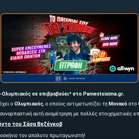
-Ολυμπιακός σε επιβραβεύει* στο Pamestoixima
.gr
.
έχει ο
Ολυμπιακός
, ο οποίος αντιμετωπίζει τη
Μονακό
στο 
η συναρπαστική αυτή αναμέτρηση με πολλές στοιχηματικές ε
πόντο του Σάσα Βεζένκοβ
ροσκήνιο τον απόλυτο πρωταγωνιστή!