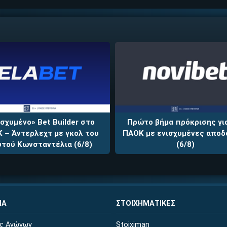
ισχυμένο» Bet Builder στο
Πρώτο βήμα πρόκρισης γι
 – Άντερλεχτ με γκολ του
ΠΑΟΚ με ενισχυμένες αποδ
υτού Κωνσταντέλια (6/8)
(6/8)
ΜΑ
ΣΤΟΙΧΗΜΑΤΙΚΕΣ
ις Αγώνων
Stoiximan