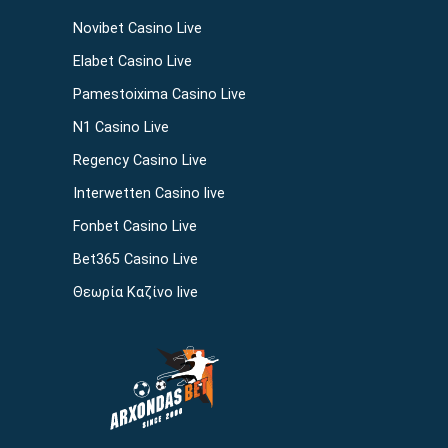
Novibet Casino Live
Elabet Casino Live
Pamestoixima Casino Live
N1 Casino Live
Regency Casino Live
Interwetten Casino live
Fonbet Casino Live
Bet365 Casino Live
Θεωρία Καζίνο live