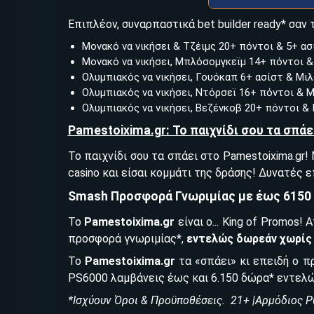
Επιπλέον, συναρπαστικά bet builder ready* σα
Μονακό να νικήσει & Τζέιμς 20+ πόντοι & 5+ ασίσ
Μονακό να νικήσει, Μπλόσομγκεϊμ 14+ πόντοι & 
Ολυμπιακός να νικήσει, Γουόκαπ 6+ ασίστ & Μιλο
Ολυμπιακός να νικήσει, Ντόρσεϊ 16+ πόντοι & Μ
Ολυμπιακός να νικήσει, Βεζένκοβ 20+ πόντοι & Γ
Pamestoixima.gr: Το παιχνίδι σου τα σπάε
Το παιχνίδι σου τα σπάει στο Pamestoixima.gr!
casino και είσαι κομμάτι της δράσης! Δυνατές ε
Smash Προσφορά Γνωριμίας με έως 6150 
Το
Pamestoixima
.gr
είναι ο... King of Promos!
προσφορά γνωριμίας*,
εντελώς δωρεάν χωρίς
Το
Pamestoixima
.gr
τα «σπάει» κι επειδή ο π
PS6000 λαμβάνεις έως και 6.150 δώρα* εντελ
*Ισχύουν Όροι & Προϋποθέσεις.
21+ |Αρμόδιος Ρ