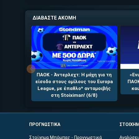
ΔΙΑΒΑΣΤΕ ΑΚΟΜΗ
ΠΑΟΚ - Άντερλεχτ: Η μάχη για τη
«Εν
είσοδο στους ομίλους του Europa
ΠΑΟΚ
League, με έπαθλο* ανταμοιβής
κα
στη Stoiximan! (6/8)
ΠΡΟΓΝΩΣΤΙΚΑ
ΣΤΟΙΧΗ
Στοίχημα Μπόμπες - Προγνωστικά
Αναλύσε