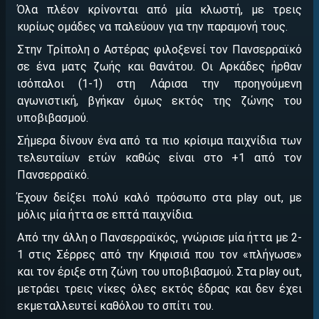
Όλα πλέον κρίνονται από μία κλωστή, με τρεις
κυρίως ομάδες να παλεύουν για την παραμονή τους.
Στην Τρίπολη ο Αστέρας φιλοξενεί τον Πανσερραϊκό
σε ένα ματς ζωής και θανάτου. Οι Αρκάδες ήρθαν
ισόπαλοι (1-1) στη Λάρισα την προηγούμενη
αγωνιστική, βγήκαν όμως εκτός της ζώνης του
υποβιβασμού.
Σήμερα δίνουν ένα από τα πιο κρίσιμα παιχνίδια των
τελευταίων ετών καθώς είναι στο +1 από τον
Πανσερραϊκό.
Έχουν δείξει πολύ καλό πρόσωπο στα play out, με
μόλις μία ήττα σε επτά παιχνίδια.
Από την άλλη ο Πανσερραϊκός, γνώρισε μία ήττα με 2-
1 στις Σέρρες από την Κηφισιά που τον «πλήγωσε»
και τον έριξε στη ζώνη του υποβιβασμού. Στα play out,
μετράει τρεις νίκες όλες εκτός έδρας και δεν έχει
εκμεταλλευτεί καθόλου το σπίτι του.