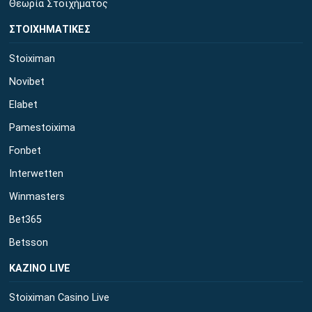
Θεωρία Στοιχήματος
ΣΤΟΙΧΗΜΑΤΙΚΕΣ
Stoiximan
Novibet
Elabet
Pamestoixima
Fonbet
Interwetten
Winmasters
Bet365
Betsson
ΚΑΖΙΝΟ LIVE
Stoiximan Casino Live