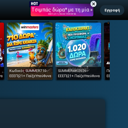
Τσιμπάς δώρα* με τη μία »
Εγγραφή
ΕΕΕΠ | 21+ | ΠΑΙΞΕ ΥΠΕΥΘΥΝΑ
Κωδικός SUMMER710✅
SUMMERAKI2026✅
Πήρε παράτ
να
ΕΕΕΠ|21+ ΠαίξεΥπεύθυνα
ΕΕΕΠ|21+ ΠαίξεΥπεύθυνα
ΕΕΕΠ|21+Παί