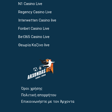
N1 Casino Live
Regency Casino Live
Interwetten Casino live
Fonbet Casino Live
Bet365 Casino Live
Θεωρία Καζίνο live
Όροι χρήσης
Πολιτική απορρήτου
Επικοινωνήστε με τον Άρχοντα