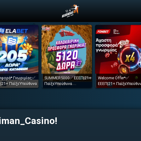
φορά* Γνωριμίας✅
SUMMER5000✅ ΕΕΕΠ|21+
Welcome Offer*✅
|21+ ΠαίξεΥπεύθυνα
ΠαίξεΥπεύθυνα
ΕΕΕΠ|21+ ΠαίξεΥπεύθυ
iman_Casino!