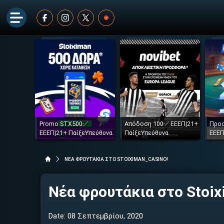
Promo STX500✅
Απόδοση 100✅ ΕΕΕΠ|21+
Προσ
ΕΕΕΠ|21+ ΠαίξεΥπεύθυνα
ΠαίξεΥπεύθυνα
ΕΕΕΠ
ΝΕΑ ΦΡΟΥΤΑΚΙΑ ΣΤΟ STOIXIMAN_CASINO!
Νέα φρουτάκια στο Stoix
Date: 08 Σεπτεμβρίου, 2020