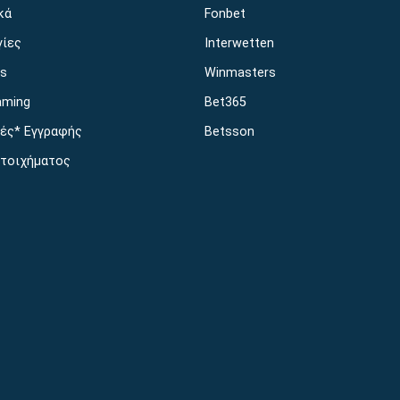
κά
Fonbet
γίες
Interwetten
es
Winmasters
aming
Bet365
ές* Εγγραφής
Betsson
Στοιχήματος