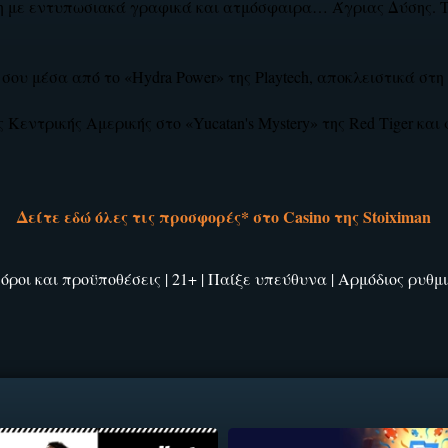
 με εντυπωσιακά γραφικά και ατμόσφαιρα… Άγριας Δύσης. Τ
σου μέσα από το «
Hydra
Power
» της
Playtech
, αποκλειστικά στη
ς Κεντρικής Αμερικής στο «
Yucatan
'
s
Mystery
» της
Red
Tiger
και 
Δείτε εδώ όλες τις προσφορές* στο Casino της Stoiximan
 όροι και προϋποθέσεις | 21+ | Παίξε υπεύθυνα | Αρμόδιος ρυθ