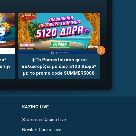
ρά*
☀️To Pamestoixima.gr σε
🎁SUPER 
 στην
καλωσορίζει με έως 5120 Δώρα*
ΚΑΤΑΘΕΣΗ
με το promo code SUMMER5000!
ΚΑΖΙΝΟ LIVE
Stoiximan Casino Live
Novibet Casino Live