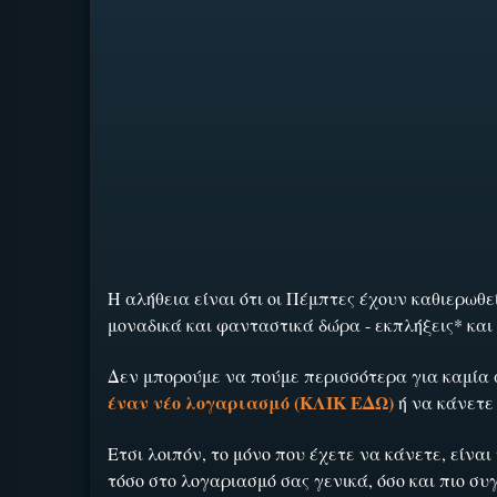
Η αλήθεια είναι ότι οι Πέμπτες έχουν καθιερωθε
μοναδικά και φανταστικά δώρα - εκπλήξεις* και 
Δεν μπορούμε να πούμε περισσότερα για καμία α
έναν νέο λογαριασμό (ΚΛΙΚ ΕΔΩ)
ή να κάνετε 
Ετσι λοιπόν, το μόνο που έχετε να κάνετε, είναι
τόσο στο λογαριασμό σας γενικά, όσο και πιο 