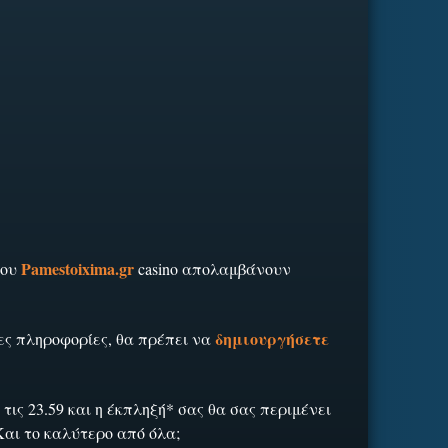
Pamestoixima
.
gr
του
casino
απολαμβάνουν
δημιουργήσετε
ες πληροφορίες, θα πρέπει να
 τις 23.59 και η έκπληξή* σας θα σας περιμένει
Και το καλύτερο από όλα;