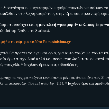
 η δυνατότητα σε συγκεκριμένο αριθμό παικτών να πάρουν το
α εισέλθουν στο λογαριασμό τους στην ώρα που προαναφέραμε
μοναδική προσφορά* καλωσορίσματο
σης ότι υπάρχει και η
λές
slot
της
NetEnt
, το
Starburst
.
φή* στο νόμιμο καζίνο Pamestoixima.gr
χνίδι θα πρέπει να έχει και όρια, για αυτό παίζουμε πάντα υ
ιαία όρια παιχνιδιού αλλά και ποσού που διαθέτετε σε αυτό κ
 παιχνίδι. * Ισχύουν όροι και προϋποθέσεις
τοχή σε τυχερά παίγνια επιτρέπεται μόνο σε άτομα άνω των 21 ετώ
ειας περιουσίας. Γραμμή στήριξης: 1114. * Ισχύουν όροι και προϋποθ