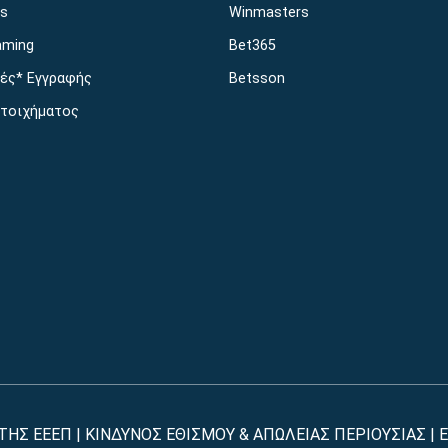
es
Winmasters
aming
Bet365
ές* Εγγραφής
Betsson
Στοιχήματος
Βρέθη
Εύκ
ΤΗΣ ΕΕΕΠ | ΚΙΝΔΥΝΟΣ ΕΘΙΣΜΟΥ & ΑΠΩΛΕΙΑΣ ΠΕΡΙΟΥΣΙΑΣ |
Ε
Άμε