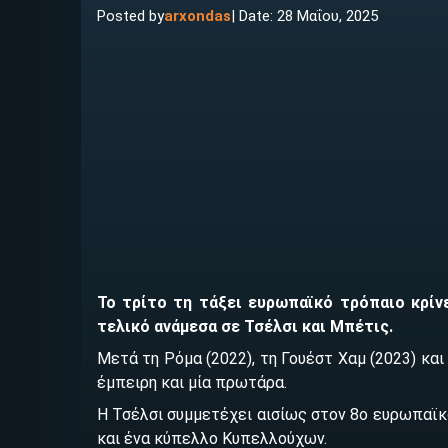
Posted by
arxondas
| Date: 28 Μαΐου, 2025
Το τρίτο τη τάξει ευρωπαϊκό τρόπαιο κρίν
τελικό ανάμεσα σε Τσέλσι και Μπέτις.
Μετά τη Ρόμα (2022), τη Γουέστ Χαμ (2023) κα
έμπειρη και μία πρωτάρα.
Η Τσέλσι συμμετέχει αισίως στον 8ο ευρωπαϊκό
και ένα κύπελλο Κυπελλούχων.