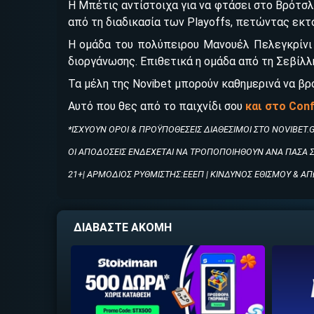
Η Μπέτις αντίστοιχα για να φτάσει στο Βρότσλ
από τη διαδικασία των Playoffs, πετώντας εκτό
Η ομάδα του πολύπειρου Μανουέλ Πελεγκρίνι 
διοργάνωσης. Επιθετικά η ομάδα από τη Σεβίλλ
Τα μέλη της Novibet μπορούν καθημερινά να β
Αυτό που θες από το παιχνίδι σου
και στο Con
*ΙΣΧΥΟΥΝ ΟΡΟΙ & ΠΡΟΫΠΟΘΕΣΕΙΣ ΔΙΑΘΕΣΙΜΟΙ ΣΤΟ NOVIBET.
ΟΙ ΑΠΟΔΟΣΕΙΣ ΕΝΔΕΧΕΤΑΙ ΝΑ ΤΡΟΠΟΠΟΙΗΘΟΥΝ ΑΝΑ ΠΑΣΑ 
21+| ΑΡΜΟΔΙΟΣ ΡΥΘΜΙΣΤΗΣ:ΕΕΕΠ | ΚΙΝΔΥΝΟΣ ΕΘΙΣΜΟΥ & ΑΠΩ
ΔΙΑΒΑΣΤΕ ΑΚΟΜΗ