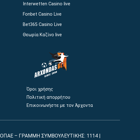
Interwetten Casino live
Fonbet Casino Live
Bet365 Casino Live
Θεωρία Καζίνο live
Όροι χρήσης
Πολιτική απορρήτου
Επικοινωνήστε με τον Άρχοντα
ΕΓΚΡ
κε στοιχηματική με:
ολη εγγραφή
ΟΠΑΕ – ΓΡΑΜΜΗ ΣΥΜΒΟΥΛΕΥΤΙΚΗΣ: 1114 |
ση ταυτοποίηση