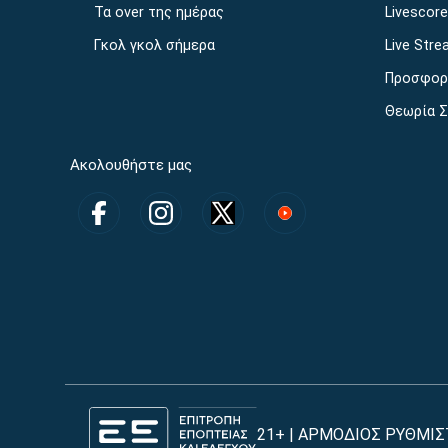
Τα over της ημέρας
Livescor
Γκολ γκολ σήμερα
Live Stre
Προσφορ
Θεωρία 
Ακολουθήστε μας
21+ | ΑΡΜΟΔΙΟΣ ΡΥΘΜΙΣ