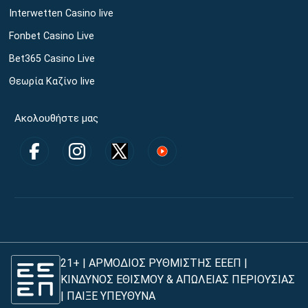
Interwetten Casino live
Fonbet Casino Live
Bet365 Casino Live
Θεωρία Καζίνο live
Ακολουθήστε μας
21+ | ΑΡΜΟΔΙΟΣ ΡΥΘΜΙΣΤΗΣ ΕΕΕΠ |
ΚΙΝΔΥΝΟΣ ΕΘΙΣΜΟΥ & ΑΠΩΛΕΙΑΣ ΠΕΡΙΟΥΣΙΑΣ
|
ΠΑΙΞΕ ΥΠΕΥΘΥΝΑ