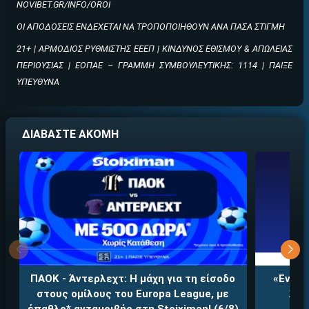
NOVIBET.GR/INFO/OROI
↪ΠΑΙΞΕ ΝΟΜΙΜΑ
ΟΙ ΑΠΟΔΟΣΕΙΣ ΕΝΔΕΧΕΤΑΙ ΝΑ ΤΡΟΠΟΠΟΙΗΘΟΥΝ ΑΝΑ ΠΑΣΑ ΣΤΙΓΜΗ
ΕΕΕΠ | 21+ | ΠΑΙΞΕ ΥΠΕΥΘΥΝΑ
21+ | ΑΡΜΟΔΙΟΣ ΡΥΘΜΙΣΤΗΣ ΕΕΕΠ | ΚΙΝΔΥΝΟΣ ΕΘΙΣΜΟΥ & ΑΠΩΛΕΙΑΣ
ΠΕΡΙΟΥΣΙΑΣ | ΕΟΠΑΕ – ΓΡΑΜΜΗ ΣΥΜΒΟΥΛΕΥΤΙΚΗΣ: 1114 | ΠΑΙΞΕ
ΥΠΕΥΘΥΝΑ
ΔΙΑΒΑΣΤΕ ΑΚΟΜΗ
ΠΑΟΚ - Άντερλεχτ: Η μάχη για τη είσοδο
«Ενισχ
στους ομίλους του Europa League, με
Άντ
έπαθλο* ανταμοιβής στη Stoiximan! (6/8)