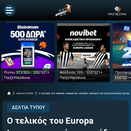
ΠΡΟΓΝΩΣΤΙΚΑ
Promo STX500✅ ΕΕΕΠ|21+
Απόδοση 100✅ ΕΕΕΠ|21+
Προσφορ
ΠαίξεΥπεύθυνα
ΠαίξεΥπεύθυνα
ΕΕΕΠ|21+
ΔΕΛΤΙΑ ΤΥΠΟΥ
Ο ΤΕΛΙΚΟΣ ΤΟΥ EUROPA LEAGUE ΚΑΙ «ΜΑΧΕΣ» ΑΝΟΔΟΥ ΜΕ ΕΝΙΣΧΥΜΕΝΕΣ ΑΠΟΔΟΣΕ
ΔΕΛΤΙΑ ΤΥΠΟΥ
Ο τελικός του Europa