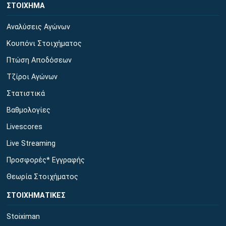
ΣΤΟΙΧΗΜΑ
Αναλύσεις Αγώνων
Κουπόνι Στοιχήματος
Πτώση Αποδόσεων
Τζίροι Αγώνων
Στατιστικά
Βαθμολογίες
Livescores
Live Streaming
Προσφορές* Εγγραφής
Θεωρία Στοιχήματος
ΣΤΟΙΧΗΜΑΤΙΚΕΣ
Stoiximan