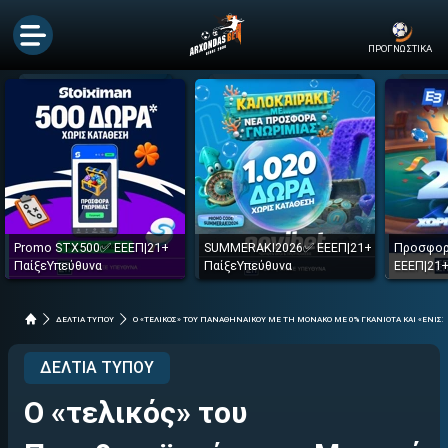
ΠΡΟΓΝΩΣΤΙΚΑ
Promo STX500✅ ΕΕΕΠ|21+
SUMMERAKI2026✅ ΕΕΕΠ|21+
Προσφορ
ΠαίξεΥπεύθυνα
ΠαίξεΥπεύθυνα
ΕΕΕΠ|21+
ΔΕΛΤΙΑ ΤΥΠΟΥ
O «ΤΕΛΙΚΟΣ» ΤΟΥ ΠΑΝΑΘΗΝΑΙΚΟΥ ΜΕ ΤΗ ΜΟΝΑΚΟ ΜΕ 0% ΓΚΑΝΙΟΤΑ ΚΑΙ «ΕΝΙΣΧΥ
ΔΕΛΤΙΑ ΤΥΠΟΥ
O «τελικός» του