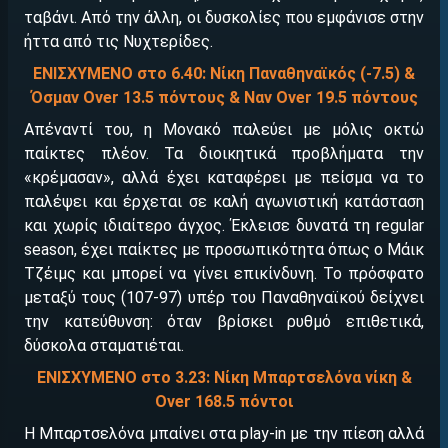
ταβάνι. Από την άλλη, οι δυσκολίες που εμφάνισε στην
ήττα από τις Νυχτερίδες.
ΕΝΙΣΧΥΜΕΝΟ στο 6.40: Νίκη Παναθηναϊκός (-7.5) &
Όσμαν Over 13.5 πόντους & Ναν Over 19.5 πόντους
Απέναντί του, η Μονακό παλεύει με μόλις οκτώ
παίκτες πλέον. Τα διοικητικά προβλήματα την
«κρέμασαν», αλλά έχει καταφέρει με πείσμα να το
παλέψει και έρχεται σε καλή αγωνιστική κατάσταση
και χωρίς ιδιαίτερο άγχος. Έκλεισε δυνατά τη regular
season, έχει παίκτες με προσωπικότητα όπως ο Μάικ
Τζέιμς και μπορεί να γίνει επικίνδυνη. Το πρόσφατο
μεταξύ τους (107-97) υπέρ του Παναθηναϊκού δείχνει
την κατεύθυνση: όταν βρίσκει ρυθμό επιθετικά,
δύσκολα σταματιέται.
ΕΝΙΣΧΥΜΕΝΟ στο 3.23: Νίκη Μπαρτσελόνα νίκη &
Over 168.5 πόντοι
Η Μπαρτσελόνα μπαίνει στα play-in με την πίεση αλλά