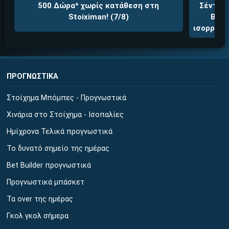
500 Δώρα* χωρίς κατάθεση στη
Σέντρα 
Stoiximan! (7/8)
Buil
ισορροπί
ΠΡΟΓΝΩΣΤΙΚΑ
Στοίχημα Μπόμπες - Προγνωστικά
Χινάρια στο Στοίχημα - Ισοπαλίες
Ημίχρονα Τελικά προγνωστικά
Το δυνατό σημείο της ημέρας
Bet Builder προγνωστικά
Προγνωστικά μπάσκετ
Τα over της ημέρας
Γκολ γκολ σήμερα