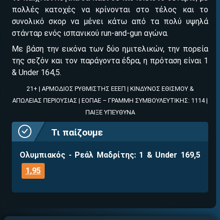
πολλές κατοχές να κρίνονται στο τέλος και το
συνολικό σκορ να μένει κάτω από τα πολύ υψηλά
στάνταρ ενός ισπανικού run-and-gun αγώνα.
ΕΓΚΡΙΣΗ ΑΠΟ ΑΡΧΟΝΤΑ ΕΓΚΡΙΣΗ ΑΠΟ ΑΡΧΟΝΤΑ
Με βάση την εικόνα των δύο ημιτελικών, την πορεία
Βρέθηκε στοιχηματική με:
της σεζόν και τον παράγοντα έδρα, η πρόταση είναι 1
& Under 164,5.
21+ | ΑΡΜΟΔΙΟΣ ΡΥΘΜΙΣΤΗΣ ΕΕΕΠ | ΚΙΝΔΥΝΟΣ ΕΘΙΣΜΟΥ &
ΑΠΩΛΕΙΑΣ ΠΕΡΙΟΥΣΙΑΣ | ΕΟΠΑΕ – ΓΡΑΜΜΗ ΣΥΜΒΟΥΛΕΥΤΙΚΗΣ: 1114 |
ΠΑΙΞΕ ΥΠΕΥΘΥΝΑ
Τι παίζο
υμε
Εύκολη εγγραφή
Άμεση ταυτοποίηση
Ολυμπιακός - Ρεάλ Μαδρίτης: 1 & Under 169,5
Γρήγορες αναλήψεις
1,95
↪ΠΑΙΞΕ ΝΟΜΙΜΑ
ΕΕΕΠ | 21+ | ΠΑΙΞΕ ΥΠΕΥΘΥΝΑ