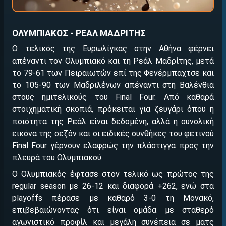
ΟΛΥΜΠΙΑΚΟΣ - ΡΕΑΛ ΜΑΔΡΙΤΗΣ
Ο τελικός της Ευρωλίγκας στην Αθήνα φέρνει
απέναντι τον Ολυμπιακό και τη Ρεάλ Μαδρίτης, μετά
το 79-61 των Πειραιωτών επί της Φενέρμπαχτσε και
το 105-90 των Μαδριλένων απέναντι στη Βαλένθια
στους ημιτελικούς του Final Four. Από καθαρά
στοιχηματική σκοπιά, πρόκειται για ζευγάρι όπου η
ποιότητα της Ρεάλ είναι δεδομένη, αλλά η συνολική
εικόνα της σεζόν και οι ειδικές συνθήκες του φετινού
Final Four γέρνουν ελαφρώς την πλάστιγγα προς την
πλευρά του Ολυμπιακού.
Ο Ολυμπιακός έφτασε στον τελικό ως πρώτος της
regular season με 26-12 και διαφορά +262, ενώ στα
playoffs πέρασε με καθαρό 3-0 τη Μονακό,
επιβεβαιώνοντας ότι είναι ομάδα με σταθερό
αγωνιστικό προφίλ και μεγάλη συνέπεια σε ματς