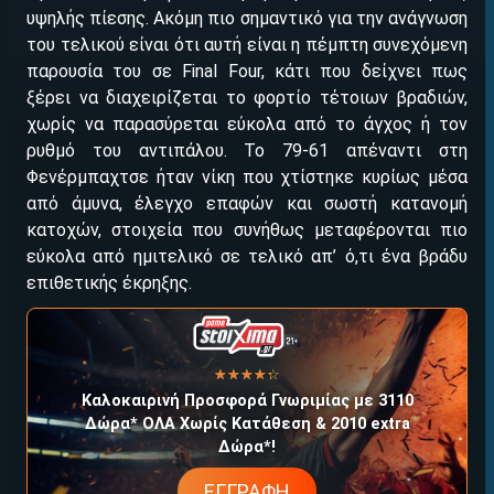
υψηλής πίεσης. Ακόμη πιο σημαντικό για την ανάγνωση
του τελικού είναι ότι αυτή είναι η πέμπτη συνεχόμενη
παρουσία του σε Final Four, κάτι που δείχνει πως
ξέρει να διαχειρίζεται το φορτίο τέτοιων βραδιών,
χωρίς να παρασύρεται εύκολα από το άγχος ή τον
ρυθμό του αντιπάλου. Το 79-61 απέναντι στη
Φενέρμπαχτσε ήταν νίκη που χτίστηκε κυρίως μέσα
από άμυνα, έλεγχο επαφών και σωστή κατανομή
κατοχών, στοιχεία που συνήθως μεταφέρονται πιο
εύκολα από ημιτελικό σε τελικό απ’ ό,τι ένα βράδυ
ΕΓΚΡΙΣΗ ΑΠΟ ΑΡΧΟΝΤΑ ΕΓΚΡΙΣΗ ΑΠΟ ΑΡΧΟΝΤΑ
επιθετικής έκρηξης.
☆☆☆☆☆
★★★★★
Καλοκαιρινή Προσφορά Γνωριμίας με 3110
Δώρα* ΟΛΑ Χωρίς Κατάθεση & 2010 extra
Δώρα*!
EΓΓΡΑΦΗ