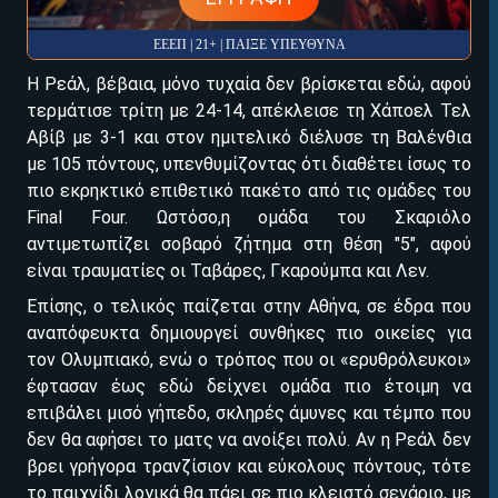
ΕΕΕΠ | 21+ | ΠΑΙΞΕ ΥΠΕΥΘΥΝΑ
Η Ρεάλ, βέβαια, μόνο τυχαία δεν βρίσκεται εδώ, αφού
τερμάτισε τρίτη με 24-14, απέκλεισε τη Χάποελ Τελ
Αβίβ με 3-1 και στον ημιτελικό διέλυσε τη Βαλένθια
με 105 πόντους, υπενθυμίζοντας ότι διαθέτει ίσως το
ΕΓΚΡΙΣΗ ΑΠΟ ΑΡΧΟΝΤΑ ΕΓΚΡΙΣΗ ΑΠΟ ΑΡΧΟΝΤΑ
πιο εκρηκτικό επιθετικό πακέτο από τις ομάδες του
Final Four. Ωστόσο,η ομάδα του Σκαριόλο
αντιμετωπίζει σοβαρό ζήτημα στη θέση "5", αφού
είναι τραυματίες οι Ταβάρες, Γκαρούμπα και Λεν.
Επίσης, ο τελικός παίζεται στην Αθήνα, σε έδρα που
αναπόφευκτα δημιουργεί συνθήκες πιο οικείες για
τον Ολυμπιακό, ενώ ο τρόπος που οι «ερυθρόλευκοι»
έφτασαν έως εδώ δείχνει ομάδα πιο έτοιμη να
επιβάλει μισό γήπεδο, σκληρές άμυνες και τέμπο που
δεν θα αφήσει το ματς να ανοίξει πολύ. Αν η Ρεάλ δεν
βρει γρήγορα τρανζίσιον και εύκολους πόντους, τότε
το παιχνίδι λογικά θα πάει σε πιο κλειστό σενάριο, με