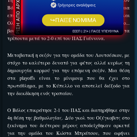
ΕΓΚΡΙΣΗ ΑΠΟ ΑΡΧΟΝΤΑ ΕΓΚΡΙΣΗ ΑΠΟ ΑΡΧΟΝΤΑ
Γρήγορες αναλήψεις
Βόλο. Ο 'Δικέφαλος' είχε ένα άνετο βράδυ στη Νίκαια
επικρατώντας 3-0 του Ιωνικού. Φελίπε Σοάρες και
↪ΠΑΙΞΕ ΝΟΜΙΜΑ
Ολιβέιρα έκαναν την αρχή, ο Αουγκούστο έβαλε το...
βουλοκέρι της νίκης και ο ΠΑΟΚ ντούμπλαρε τα
ΕΕΕΠ | 21+ | ΠΑΙΞΕ ΥΠΕΥΘΥΝΑ
τρίποντα μετά το 2-0 επί του ΠΑΣ Γιάννινα.
Μεταβατική η σεζόν για την ομάδα του Λουτσέσκου, με
στόχο το καλύτερο δυνατό για φέτος αλλά κυρίως τη
δημιουργία κορμού για την επόμενη σεζόν. Μια θέση
στα playoffs είναι το μίνιμουμ που θα έχει στο
πρωτάθλημα, με το Κύπελλο να αποτελεί διέξοδο για
την διεκδίκηση ενός τροπαίου.
Ο Βόλος επικράτησε 2-1 του ΠΑΣ και διατηρήθηκε στην
4η θέση της βαθμολογίας. Δύο γκολ του Οζέγκοβιτς στο
ξεκίνημα του δεύτερου μέρους αποδείχθηκαν αρκετά
για την ομάδα του Κώστα Μπράτσου, που αφήνει