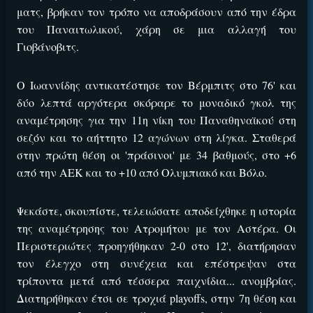
ΕΓΚΡΙΣΗ ΑΠΟ ΑΡΧΟΝΤΑ ΕΓΚΡΙΣΗ ΑΠΟ ΑΡΧΟΝΤΑ
ματς, βρήκαν τον τρόπο να αποδράσουν από την έδρα
του Παναιτωλικού, χάρη σε μια αλλαγή του
Γιοβάνοβιτς.
Ο Ιωαννίδης αντικατέστησε τον Βέρμπιτς στο 76' και
δύο λεπτά αργότερα σκόραρε το μοναδικό γκολ της
αναμέτρησης για την 11η νίκη του Παναθηναϊκού στη
σεζόν και το αήττητο 12 αγώνων στη λίγκα. Σταθερά
στην πρώτη θέση οι 'πράσινοι' με 34 βαθμούς, στο +6
από την ΑΕΚ και το +10 από Ολυμπιακό και Βόλο.
Ψεκάστε, σκουπίστε, τελειώσατε αποδείχθηκε η ιστορία
της αναμέτρησης του Ατρομήτου με τον Αστέρα. Οι
Περιστεριώτες προηγήθηκαν 2-0 στο 12', διατήρησαν
τον έλεγχο στη συνέχεια και επέστρεψαν στα
τρίποντα μετά από τέσσερα παιχνίδια... ανομβρίας.
Διατηρήθηκαν έτσι σε τροχιά playoffs, στην 7η θέση και