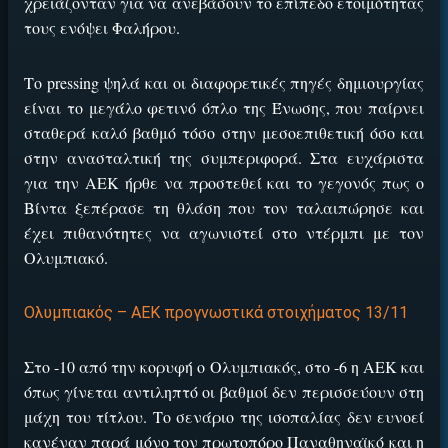
χρειάζονταν για να ανεβάσουν το επίπεδο ετοιμότητας
τους ενόψει Φαλήρου.
Το pressing ψηλά και οι διαφορετικές πηγές δημιουργίας
είναι το μεγάλο φετινό όπλο της Ένωσης, που παίρνει
σταθερά καλό βαθμό τόσο στην μεσοεπιθετική όσο και
στην ανασταλτική της συμπεριφορά. Στα ευχάριστα
για την ΑΕΚ ήρθε να προστεθεί και το γεγονός πως ο
Βίντα ξεπέρασε τη θλάση που τον ταλαιπώρησε και
έχει πιθανότητες να αγωνιστεί στο ντέρμπι με τον
Ολυμπιακό.
Ολυμπιακός – ΑΕΚ προγνωστικά στοιχήματος 13/11
Στο -10 από την κορυφή ο Ολυμπιακός, στο -6 η ΑΕΚ και
όπως γίνεται αντιληπτό οι βαθμοί δεν περισσεύουν στη
μάχη του τίτλου. Το σενάριο της ισοπαλίας δεν ευνοεί
κανέναν παρά μόνο τον πρωτοπόρο Παναθηναϊκό και η