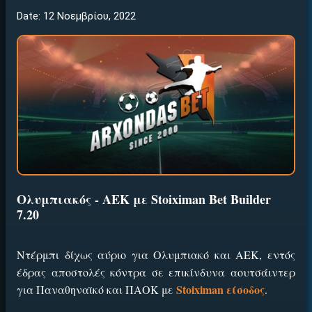
Date: 12 Νοεμβρίου, 2022
Ολυμπιακός - ΑΕΚ με Stoiximan Bet Builder
7.20
Ντέρμπι δίχως αύριο για Ολυμπιακό και ΑΕΚ, εντός
έδρας αποστολές κόντρα σε επικίνδυνα αουτσάιντερ
Stoiximan είσοδος
για Παναθηναϊκό και ΠΑΟΚ με
.