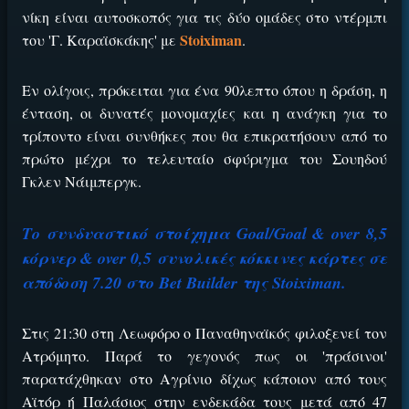
νίκη είναι αυτοσκοπός για τις δύο ομάδες στο ντέρμπι
Stoiximan
του 'Γ. Καραϊσκάκης' με
.
Εν ολίγοις, πρόκειται για ένα 90λεπτο όπου η δράση, η
ένταση, οι δυνατές μονομαχίες και η ανάγκη για το
τρίποντο είναι συνθήκες που θα επικρατήσουν από το
πρώτο μέχρι το τελευταίο σφύριγμα του Σουηδού
Γκλεν Νάιμπεργκ.
Το συνδυαστικό στοίχημα Goal/Goal & over 8,5
κόρνερ & over 0,5 συνολικές κόκκινες κάρτες σε
απόδοση 7.20 στο Bet Builder της Stoiximan.
Στις 21:30 στη Λεωφόρο ο Παναθηναϊκός φιλοξενεί τον
Ατρόμητο. Παρά το γεγονός πως οι 'πράσινοι'
παρατάχθηκαν στο Αγρίνιο δίχως κάποιον από τους
Αϊτόρ ή Παλάσιος στην ενδεκάδα τους μετά από 47