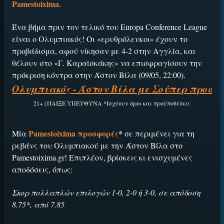
Pamestoixima
.
Ένα βήμα πριν τον τελικό του Europa Conference League
είναι ο Ολυμπιακός! Οι «ερυθρόλευκοι» έχουν το
προβάδισμα, αφού νίκησαν με 4-2 στην Αγγλία, και
θέλουν στο «Γ. Καραϊσκάκης» να επισφραγίσουν την
πρόκριση κόντρα στην Άστον Βίλα (09/05, 22:00).
Ολυμπιακός - Άστον Βίλα με Σούπερ προσφο
21+ | ΠΑΙΞΕ ΥΠΕΥΘΥΝΑ *Ισχύουν όροι και προϋποθέσεις
Pamestoixima προσφορές
*
Μία
σε περιμένει για τη
ρεβάνς του Ολυμπιακού με την Άστον Βίλα στο
Pamestoixima.gr! Επιπλέον, βρίσκεις κι ενισχυμένες
αποδόσεις, όπως:
Σκορ πολλαπλών επιλογών 1-0, 2-0 ή 3-0, σε απόδοση
8.75*, από 7.85