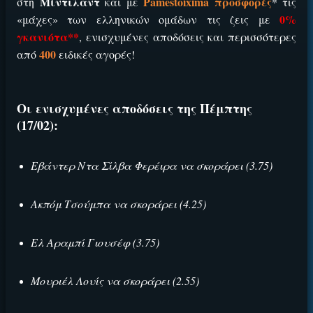
Μίντιλαντ
Pamestoixima προσφορές
στη
και με
*
τις
ΕΓΚΡΙΣΗ ΑΠΟ ΑΡΧΟΝΤΑ ΕΓΚΡΙΣΗ ΑΠΟ ΑΡΧΟΝΤΑ
0%
«μάχες» των ελληνικών ομάδων τις ζεις με
γκανιότα**
, ενισχυμένες αποδόσεις και περισσότερες
400
από
ειδικές αγορές!
Οι ενισχυμένες αποδόσεις της Πέμπτης
(17/02):
Εβάντερ Ντα Σίλβα Φερέιρα να σκοράρει (3.75)
Ακπόμ Τσούμπα να σκοράρει (4.25)
Ελ Αραμπί Γιουσέφ (3.75)
Μουριέλ Λουίς να σκοράρει (2.55)