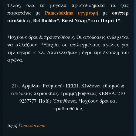
ΕΓΚΡΙΣΗ ΑΠΟ ΑΡΧΟΝΤΑ ΕΓΚΡΙΣΗ ΑΠΟ ΑΡΧΟΝΤΑ
Τέλος, όλα τα μεγάλα πρωταθλήματα τα ζεις
Pamestoixima
εγγραφή
σούπερ
παραπάνω με
με
αποδόσεις
Bet
Builder
*,
Boost
Νίκης* και Παρά 1*
,
.
*Ισχύουν όροι & προϋποθέσεις. Οι αποδόσεις ενδέχεται
να αλλάξουν.
**Ισχύει σε επιλεγμένους αγώνες για
την αγορά «Τελ. Αποτέλεσμα» μέχρι την έναρξη του
αγώνα.
21+. Αρμόδιος Ρυθμιστής ΕΕΕΠ. Κίνδυνος εθισμού &
απώλειας περιουσίας. Γραμμή βοήθειας ΚΕΘΕΑ: 210
9237777. Παίξε Υπεύθυνα. *Ισχύουν όροι και
Βρέθηκε στοιχηματική με:
προϋποθέσεις
πηγή
Pamestoixima