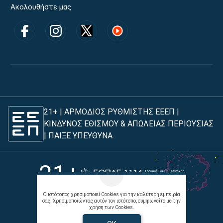
Ακολουθήστε μας
21+ | ΑΡΜΟΔΙΟΣ ΡΥΘΜΙΣΤΗΣ ΕΕΕΠ |
ΚΙΝΔΥΝΟΣ ΕΘΙΣΜΟΥ & ΑΠΩΛΕΙΑΣ ΠΕΡΙΟΥΣΙΑΣ
|
ΠΑΙΞΕ ΥΠΕΥΘΥΝΑ
21+
Ο ιστότοπος χρησιμοποιεί Cookies για την καλύτερη εμπειρία
σας. Χρησιμοποιώντας αυτόν τον ιστότοπο, συμφωνείτε με την
χρήση των Cookies.
Όροι χρήσης |
Πολιτική απορρήτου |
Επικοινωνήστε με τον Άρχοντα