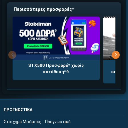
ΕΓΚΡΙΣΗ ΑΠΟ ΑΡΧΟΝΤΑ ΕΓΚΡΙΣΗ ΑΠΟ ΑΡΧΟΝΤΑ
Περισσότερες προσφορές*
Εύκολη εγγραφή
Άμεση ταυτοποίηση
Γρήγορες αναλήψεις
↪ΠΑΙΞΕ ΝΟΜΙΜΑ
ΕΕΕΠ | 21+ | ΠΑΙΞΕ ΥΠΕΥΘΥΝΑ
STX500 Προσφορά* χωρίς
🦅Π
κατάθεση*⭐
αποδόσε
ΠΡΟΓΝΩΣΤΙΚΑ
Στοίχημα Μπόμπες - Προγνωστικά