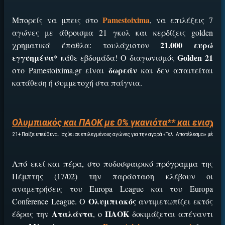
Pamestoixima
Μπορείς να μπεις στο
, να επιλέξεις 7
αγώνες με άθροισμα 21 γκολ και κερδίζεις
golden
21.000 ευρώ
χρηματικά έπαθλα: τουλάχιστον
εγγυημένα
Golden
21
* κάθε εβδομάδα! Ο διαγωνισμός
δωρεάν
στο
Pamestoixima
.
gr
είναι
και δεν απαιτείται
κατάθεση ή συμμετοχή στα παίγνια.
Ολυμπιακός και ΠΑΟΚ με 0% γκανιότα** και ενισχυμ
21+ Παίξε υπεύθυνα. Ισχύει σε επιλεγμένους αγώνες για την αγορά «Τελ. Αποτέλεσμα» μέχρι 
Από εκεί και πέρα, στο ποδοσφαιρικό πρόγραμμα της
Πέμπτης (17/02) την παράσταση κλέβουν οι
αναμετρήσεις του
Europa
League
και του
Europa
Ολυμπιακός
Conference
League
. Ο
αντιμετωπίζει εκτός
Αταλάντα
ΠΑΟΚ
έδρας την
, ο
δοκιμάζεται απέναντι