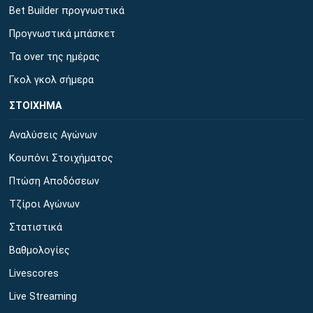
Bet Builder προγνωστικά
Προγνωστικά μπάσκετ
Τα over της ημέρας
Γκολ γκολ σήμερα
ΣΤΟΙΧΗΜΑ
Αναλύσεις Αγώνων
Κουπόνι Στοιχήματος
Πτώση Αποδόσεων
Τζίροι Αγώνων
Στατιστικά
Βαθμολογίες
Livescores
Live Streaming