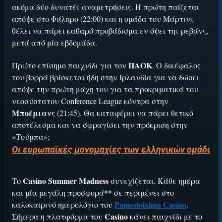
ακόμα δύο δυνατές αναμετρήσεις. Η πρώτη παίζεται
απόψε στο Φάληρο (22:00) και η ομάδα του Μάρτινς
θέλει να πάρει καθαρό προβάδισμα εν όψει της ρεβάνς,
μετά από μία εβδομάδα.
ΠΑΟΚ
Πρώτο επίσημο παιχνίδι για τον
. Ο δικέφαλος
του βορρά βρίσκεται ήδη στην Ιρλανδία για να δώσει
ΕΓΚΡΙΣΗ ΑΠΟ ΑΡΧΟΝΤΑ ΕΓΚΡΙΣΗ ΑΠΟ ΑΡΧΟΝΤΑ
απόψε την πρώτη μάχη του για τα προκριματικά του
νεοσύστατου
Conference
League
κόντρα στην
Μποέμιανς
(21:45). Θα καταφέρει να πάρει θετικό
αποτέλεσμα και να σφραγίσει την πρόκριση στην
«Τούμπα»;
Οι ευρωπαϊκές μονομαχίες των ελληνικών ομάδων πα
Casino Summer Madness
Το
συνεχίζεται
.
Κάθε ημέρα
και μία μεγάλη προσφορά** σε περιμένει στο
Pamestoixima Casino
καλοκαιρινό ημερολόγιο του
.
Casino
Σήμερα η πλατφόρμα του
κάνει παιχνίδι με το