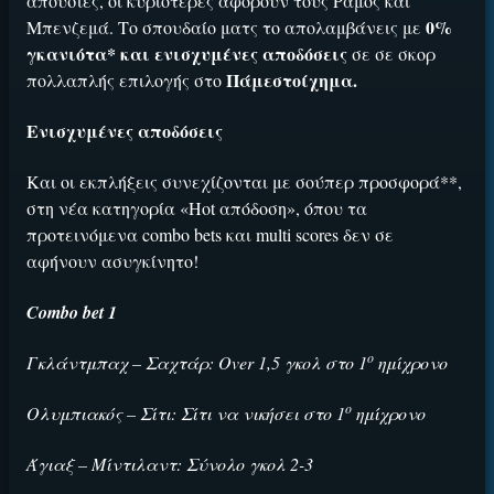
απουσίες, οι κυριότερες αφορούν τους Ράμος και
0%
Μπενζεμά. Το σπουδαίο ματς το απολαμβάνεις με
γκανιότα* και ενισχυμένες αποδόσεις
σε σε σκορ
Πάμεστοίχημα.
πολλαπλής επιλογής στο
Ενισχυμένες αποδόσεις
Και οι εκπλήξεις συνεχίζονται με σούπερ προσφορά**,
ΕΓΚΡΙΣΗ ΑΠΟ ΑΡΧΟΝΤΑ ΕΓΚΡΙΣΗ ΑΠΟ ΑΡΧΟΝΤΑ
στη νέα κατηγορία «
Hot
απόδοση», όπου τα
προτεινόμενα
combo
bets
και
multi
scores
δεν σε
αφήνουν ασυγκίνητο!
Combo
bet
1
ο
Γκλάντμπαχ – Σαχτάρ:
Over
1,5 γκολ στο 1
ημίχρονο
ο
Ολυμπιακός – Σίτι: Σίτι να νικήσει στο 1
ημίχρονο
Άγιαξ – Μίντιλαντ: Σύνολο γκολ 2-3