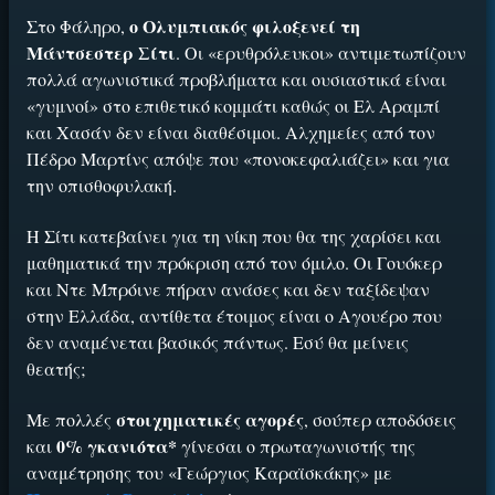
ο Ολυμπιακός φιλοξενεί τη
Στο Φάληρο,
Μάντσεστερ Σίτι
. Οι «ερυθρόλευκοι» αντιμετωπίζουν
πολλά αγωνιστικά προβλήματα και ουσιαστικά είναι
«γυμνοί» στο επιθετικό κομμάτι καθώς οι Ελ Αραμπί
και Χασάν δεν είναι διαθέσιμοι. Αλχημείες από τον
Πέδρο Μαρτίνς απόψε που «πονοκεφαλιάζει» και για
την οπισθοφυλακή.
Η Σίτι κατεβαίνει για τη νίκη που θα της χαρίσει και
μαθηματικά την πρόκριση από τον όμιλο. Οι Γουόκερ
και Ντε Μπρόινε πήραν ανάσες και δεν ταξίδεψαν
στην Ελλάδα, αντίθετα έτοιμος είναι ο Αγουέρο που
δεν αναμένεται βασικός πάντως. Εσύ θα μείνεις
θεατής;
στοιχηματικές αγορές
Με πολλές
, σούπερ αποδόσεις
0% γκανιότα*
και
γίνεσαι ο πρωταγωνιστής της
αναμέτρησης του «Γεώργιος Καραϊσκάκης» με