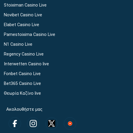
Stoiximan Casino Live
Novibet Casino Live
Elabet Casino Live
Pamestoixima Casino Live
N1 Casino Live
Regency Casino Live
Interwetten Casino live
Fonbet Casino Live
Bet365 Casino Live
Θεωρία Καζίνο live
Ακολουθήστε μας