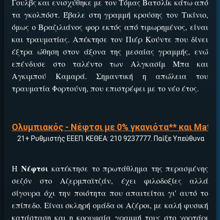
Γουλβς και ενισχύθηκε με τον Τόμας Βατσλίκ κάτω από
τα γκολπόστ. Έβαλε στη γραμμή κρούσης τον Τικίνιο,
όμως ο Βραζιλιάνος φορ εκτός από τιμωρημένος, είναι
και τραυματίας. Απέκτησε τον Πιέρ Κούντε που δίνει
έξτρα ώθηση στον άξονα της μεσαίας γραμμής, ενώ
επένδυσε στο ταλέντο των Αλγκασίμ Μπα και
Αγκιμπού Καμαρά. Σημαντική η απώλεια του
τραυματία Φορτούνη, που επιστρέφει με το νέο έτος.
Ολυμπιακός - Νέφτσι με 0% γκανιότα** και Match
 21+ Ρυθμιστής ΕΕΕΠ. ΚΕΘΕΑ: 210 9237777. Παίξε Υπεύθυνα
Νέφτσι
Η
κατέκτησε το πρωτάθλημα της περασμένης
σεζόν στο Αζερμπαϊτζάν, έχει φιλοδοξίες αλλά
σίγουρα όχι την ποιότητα που απαιτείται γι' αυτό το
επίπεδο. Είναι σκληρή ομάδα οι Αζέροι, με καλή φυσική
κατάσταση και η κορυφαία γραμμή τους στο χορτάρι