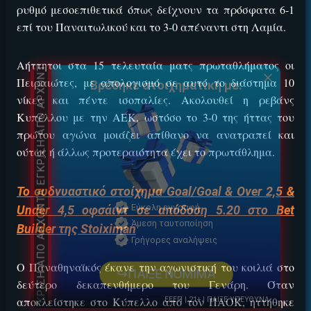
ρυθμό μεσοεπιθετικά όπως δείχνουν τα πρόσφατα 6-1
επί του Παναιτωλικού και το 3-0 απέναντι στη Λαμία.
Αήττητοι στα 15 τελευταία ματς πρωταθλήματος οι
Πειραιώτες, με απολογισμό σε αυτό το διάστημα 10
Βρέθηκε στοιχηματική με:
νίκες και πέντε ισοπαλίες. Ακολουθεί η ρεβάνς
ΕΓΚΡΙΣΗ ΑΠΟ ΑΡΧΟΝΤΑ ΕΓΚΡΙΣΗ ΑΠΟ ΑΡΧΟΝΤΑ
Κυπέλλου με την ΑΕΚ, ωστόσο το 3-0 της ήττας του
πρώτου αγώνα μοιάζει απίθανο να ανατραπεί και
ούτως ή άλλως προτεραιότητα έχει το πρωτάθλημα.
Το συδνυαστικό στοίχημα Goal/Goal & Over 2,5 &
Εύκολη εγγραφή
Under 4,5 οφσάιντ σε απόδοση 5.20 στο Bet
Άμεση ταυτοποίηση
Builder της Stoiximan
Γρήγορες αναλήψεις
↪ΠΑΙΞΕ ΝΟΜΙΜΑ
Ο Παναθηναϊκός έκανε την αγωνιστική του κοιλιά στο
δεύτερο δεκαπενθήμερο του Γενάρη. Όταν
αποκλείστηκε στο Κύπελλο από τον ΠΑΟΚ, ηττήθηκε
ΕΕΕΠ | 21+ | ΠΑΙΞΕ ΥΠΕΥΘΥΝΑ