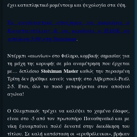
ΕΓΚΡΙΣΗ ΑΠΟ ΑΡΧΟΝΤΑ ΕΓΚΡΙΣΗ ΑΠΟ ΑΡΧΟΝΤΑ
έχει καταπληκτικό μομέντουμ και ψυχολογία στα ύψη.
Το συνδυαστικό στοίχημα να σκοράρει ο
Κωνσταντέλιας & να κερδίσει ο ΠΑΟΚ σε
απόδοση 5.00 στη Stoiximan
.
Ντέρμπι «αιωνίων» στο Φάληρο, κομβικής σημασίας για
τη μάχη της κορυφής σε μία αναμέτρηση που έρχεται
ΕΓΚΡΙΣΗ ΑΠΟ ΑΡΧΟΝΤΑ ΕΓΚΡΙΣΗ ΑΠΟ ΑΡΧΟΝΤΑ
Stoiximan Master
με… διπλάσιο
καθώς την περασμένη
Τρίτη δεν βρέθηκε κανείς νικητής στο Λίβερπουλ-Ρεάλ
2-5. Έτσι, όλο το ποσό μεταφέρεται στον αποψινό
αγώνα!
Ο Ολυμπιακός τρέχει να καλύψει το χαμένο έδαφος,
είναι στο -5 από τον πρωτοπόρο Παναθηναϊκό και με
νίκη ξαναμπαίνει πολύ δυνατά στην διεκδίκηση του
τίτλου. Σε καλή κατάσταση οι «ερυθρόλευκοι», βρήκαν