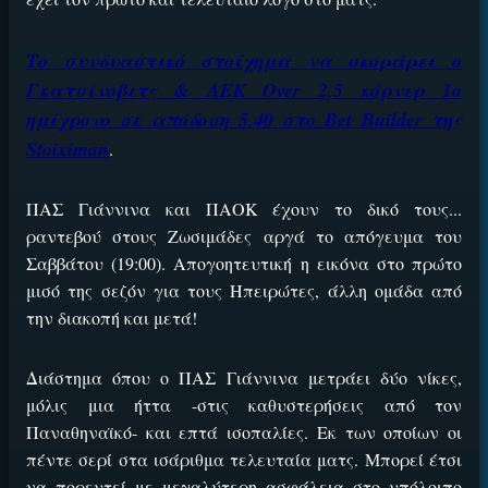
Το συνδυαστικό στοίχημα να σκοράρει ο
Γκατσίνοβιτς & ΑΕΚ Over 2,5 κόρνερ 1ο
ημίχρονο σε απόδοση 5.40 στο Bet Builder της
Stoiximan
.
ΠΑΣ Γιάννινα και ΠΑΟΚ έχουν το δικό τους...
ραντεβού στους Ζωσιμάδες αργά το απόγευμα του
Σαββάτου (19:00). Απογοητευτική η εικόνα στο πρώτο
μισό της σεζόν για τους Ηπειρώτες, άλλη ομάδα από
την διακοπή και μετά!
Διάστημα όπου ο ΠΑΣ Γιάννινα μετράει δύο νίκες,
μόλις μια ήττα -στις καθυστερήσεις από τον
Παναθηναϊκό- και επτά ισοπαλίες. Εκ των οποίων οι
πέντε σερί στα ισάριθμα τελευταία ματς. Μπορεί έτσι
να πορευτεί με μεγαλύτερη ασφάλεια στο υπόλοιπο