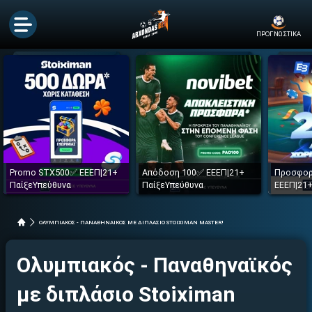
ΠΡΟΓΝΩΣΤΙΚΑ
Promo STX500✅ ΕΕΕΠ|21+
Απόδοση 100✅ ΕΕΕΠ|21+
Προσφορ
ΠαίξεΥπεύθυνα
ΠαίξεΥπεύθυνα
ΕΕΕΠ|21+
ΟΛΥΜΠΙΑΚΟΣ - ΠΑΝΑΘΗΝΑΙΚΟΣ ΜΕ ΔΙΠΛΑΣΙΟ STOIXIMAN MASTER!
Ολυμπιακός - Παναθηναϊκός
με διπλάσιο Stoiximan