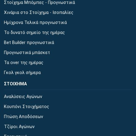
ΕΓΚΡΙΣΗ ΑΠΟ ΑΡΧΟΝΤΑ ΕΓΚΡΙΣΗ ΑΠΟ ΑΡΧΟΝΤΑ
Στοίχημα Μπόμπες - Προγνωστικά
Χινάρια στο Στοίχημα - Ισοπαλίες
Ημίχρονα Τελικά προγνωστικά
Εύκολη εγγραφή
Το δυνατό σημείο της ημέρας
Άμεση ταυτοποίηση
Γρήγορες αναλήψεις
Bet Builder προγνωστικά
Προγνωστικά μπάσκετ
↪ΠΑΙΞΕ ΝΟΜΙΜΑ
Τα over της ημέρας
ΕΕΕΠ | 21+ | ΠΑΙΞΕ ΥΠΕΥΘΥΝΑ
Γκολ γκολ σήμερα
ΣΤΟΙΧΗΜΑ
Αναλύσεις Αγώνων
Κουπόνι Στοιχήματος
Πτώση Αποδόσεων
Τζίροι Αγώνων