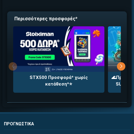
ΕΓΚΡΙΣΗ ΑΠΟ ΑΡΧΟΝΤΑ ΕΓΚΡΙΣΗ ΑΠΟ ΑΡΧΟΝΤΑ
Περισσότερες προσφορές*
STX500 Προσφορά* χωρίς
🌊Προσφορ
κατάθεση*⭐
SUMMERA
Βρέθηκε στοιχηματική με:
ΠΡΟΓΝΩΣΤΙΚΑ