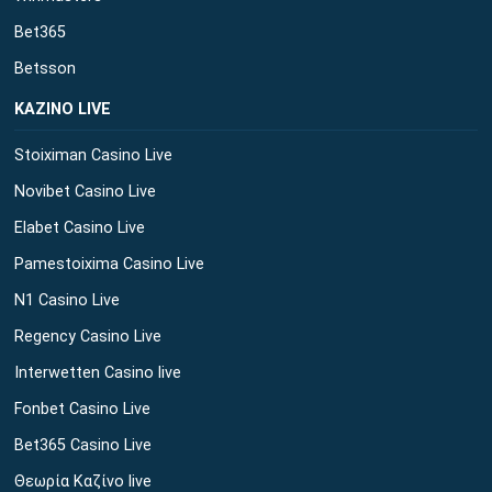
Bet365
Betsson
ΚΑΖΙΝΟ LIVE
Stoiximan Casino Live
Novibet Casino Live
Elabet Casino Live
Pamestoixima Casino Live
N1 Casino Live
Regency Casino Live
Interwetten Casino live
Fonbet Casino Live
Bet365 Casino Live
Θεωρία Καζίνο live