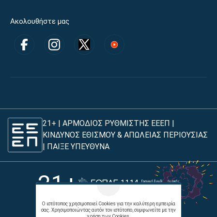
Ακολουθήστε μας
21+ | ΑΡΜΟΔΙΟΣ ΡΥΘΜΙΣΤΗΣ ΕΕΕΠ |
ΚΙΝΔΥΝΟΣ ΕΘΙΣΜΟΥ & ΑΠΩΛΕΙΑΣ ΠΕΡΙΟΥΣΙΑΣ
|
ΠΑΙΞΕ ΥΠΕΥΘΥΝΑ
21+
Ο ιστότοπος χρησιμοποιεί Cookies για την καλύτερη εμπειρία
σας. Χρησιμοποιώντας αυτόν τον ιστότοπο, συμφωνείτε με την
χρήση των Cookies.