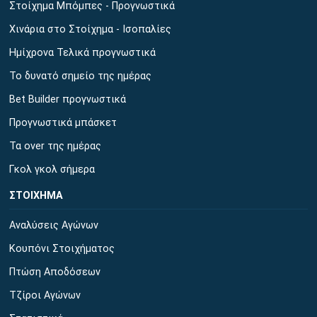
ΕΓΚΡΙΣΗ ΑΠΟ ΑΡΧΟΝΤΑ ΕΓΚΡΙΣΗ ΑΠΟ ΑΡΧΟΝΤΑ
Στοίχημα Μπόμπες - Προγνωστικά
Χινάρια στο Στοίχημα - Ισοπαλίες
Ημίχρονα Τελικά προγνωστικά
Εύκολη εγγραφή
Το δυνατό σημείο της ημέρας
Άμεση ταυτοποίηση
Γρήγορες αναλήψεις
Bet Builder προγνωστικά
Προγνωστικά μπάσκετ
↪ΠΑΙΞΕ ΝΟΜΙΜΑ
Τα over της ημέρας
ΕΕΕΠ | 21+ | ΠΑΙΞΕ ΥΠΕΥΘΥΝΑ
Γκολ γκολ σήμερα
ΣΤΟΙΧΗΜΑ
Αναλύσεις Αγώνων
Κουπόνι Στοιχήματος
Πτώση Αποδόσεων
Τζίροι Αγώνων