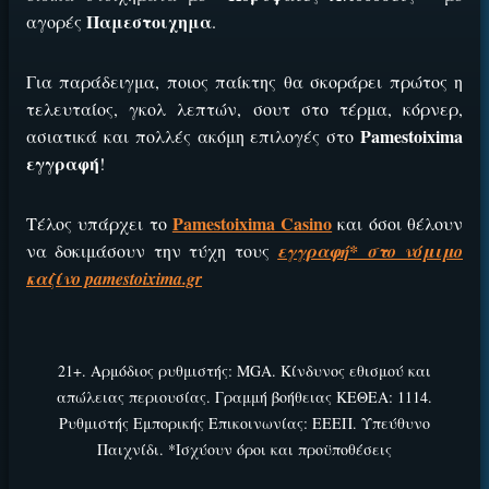
ΕΓΚΡΙΣΗ ΑΠΟ ΑΡΧΟΝΤΑ ΕΓΚΡΙΣΗ ΑΠΟ ΑΡΧΟΝΤΑ
Παμεστοιχημα
αγορές
.
Για παράδειγμα, ποιος παίκτης θα σκοράρει πρώτος η
τελευταίος, γκολ λεπτών, σουτ στο τέρμα, κόρνερ,
Pamestoixima
ασιατικά και πολλές ακόμη επιλογές στο
εγγραφή
!
Pamestoixima Casino
Τέλος υπάρχει το
και όσοι θέλουν
να δοκιμάσουν την τύχη τους
εγγραφή* στο νόμιμο
καζίνο pamestoixima.gr
21+. Αρμόδιος ρυθμιστής: MGA. Κίνδυνος εθισμού και
απώλειας περιουσίας. Γραμμή βοήθειας ΚΕΘΕΑ: 1114.
Ρυθμιστής Εμπορικής Επικοινωνίας: ΕΕΕΠ. Υπεύθυνο
Παιχνίδι. *Ισχύουν όροι και προϋποθέσεις