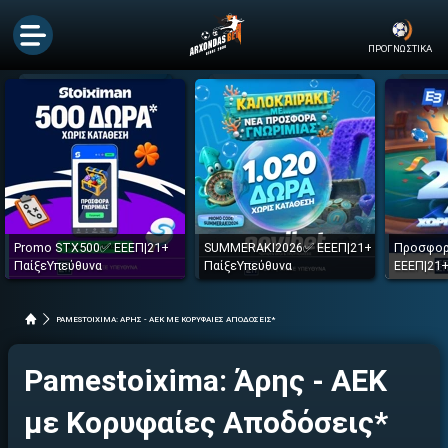
ΠΡΟΓΝΩΣΤΙΚΑ
Promo STX500✅ ΕΕΕΠ|21+
SUMMERAKI2026✅ ΕΕΕΠ|21+
Προσφορ
ΠαίξεΥπεύθυνα
ΠαίξεΥπεύθυνα
ΕΕΕΠ|21+
PAMESTOIXIMA: ΑΡΗΣ - ΑΕΚ ΜΕ ΚΟΡΥΦΑΙΕΣ ΑΠΟΔΟΣΕΙΣ*
Pamestoixima: Άρης - ΑΕΚ
με Κορυφαίες Αποδόσεις*