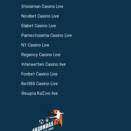
Stoiximan Casino Live
Novibet Casino Live
Elabet Casino Live
Pamestoixima Casino Live
N1 Casino Live
Regency Casino Live
Interwetten Casino live
Fonbet Casino Live
Bet365 Casino Live
Θεωρία Καζίνο live