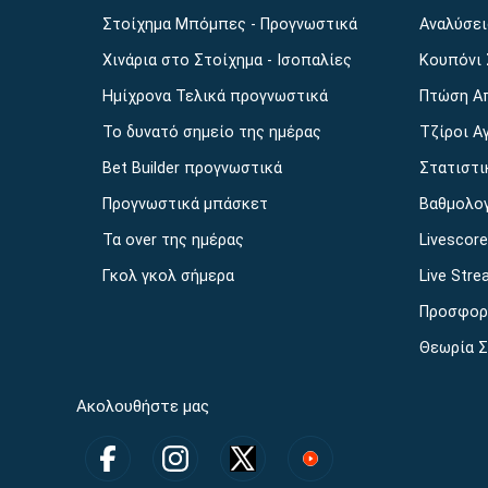
Στοίχημα Μπόμπες - Προγνωστικά
Αναλύσε
Χινάρια στο Στοίχημα - Ισοπαλίες
Κουπόνι 
Ημίχρονα Τελικά προγνωστικά
Πτώση Α
Το δυνατό σημείο της ημέρας
Τζίροι Α
Bet Builder προγνωστικά
Στατιστι
Προγνωστικά μπάσκετ
Βαθμολο
Τα over της ημέρας
Livescor
Γκολ γκολ σήμερα
Live Stre
Προσφορ
Θεωρία 
Ακολουθήστε μας