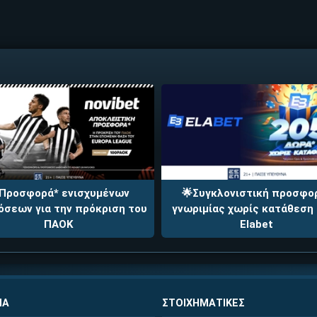
Προσφορά* ενισχυμένων
🌟Συγκλονιστική προσφο
όσεων για την πρόκριση του
γνωριμίας χωρίς κατάθεση
ΠΑΟΚ
Elabet
ΜΑ
ΣΤΟΙΧΗΜΑΤΙΚΕΣ