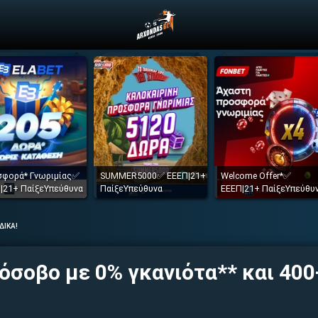
φορά* Γνωριμίας✅
SUMMER5000✅ ΕΕΕΠ|21+
Welcome Offer*✅
|21+ ΠαίξεΥπεύθυνα
ΠαίξεΥπεύθυνα
ΕΕΕΠ|21+ ΠαίξεΥπεύθυ
ΔΙΚΑ!
όσοβο με 0% γκανιότα** και 400+