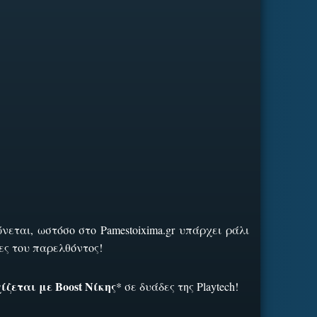
ώνεται, ωστόσο στο
Pamestoixima
.
gr
υπάρχει ράλι
ες του παρελθόντος!
ίζεται με
Boost
Νίκης
* σε δυάδες της
Playtech
!