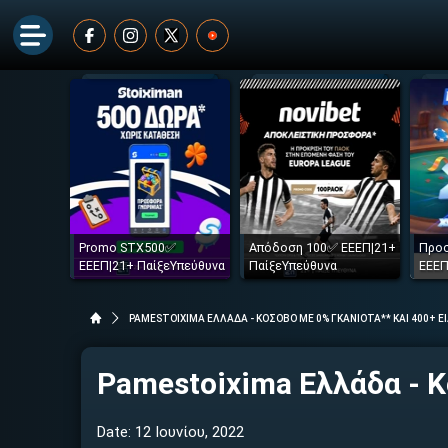
Promo STX500✅
Απόδοση 100✅ ΕΕΕΠ|21+
Προσ
ΕΕΕΠ|21+ ΠαίξεΥπεύθυνα
ΠαίξεΥπεύθυνα
ΕΕΕΠ
PAMESTOIXIMA ΕΛΛΑΔΑ - ΚΟΣΟΒΟ ΜΕ 0% ΓΚΑΝΙΟΤΑ** ΚΑΙ 400+ ΕΙ
Pamestoixima Ελλάδα - Κ
Date: 12 Ιουνίου, 2022