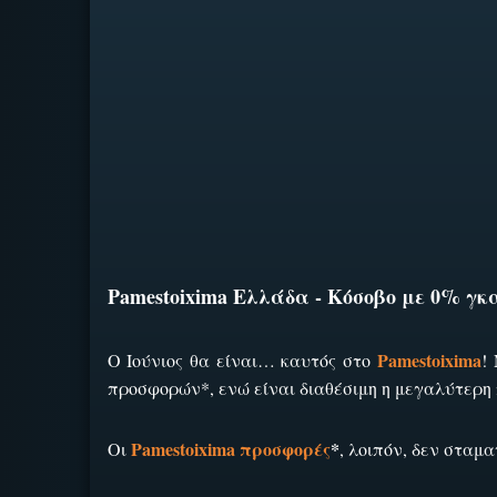
Pamestoixima
Ελλάδα - Κόσοβο με 0% γκα
Pamestoixima
Ο Ιούνιος θα είναι… καυτός στο
!
προσφορών*, ενώ είναι διαθέσιμη η μεγαλύτερη
Pamestoixima προσφορές
*
Οι
, λοιπόν, δεν σταμα