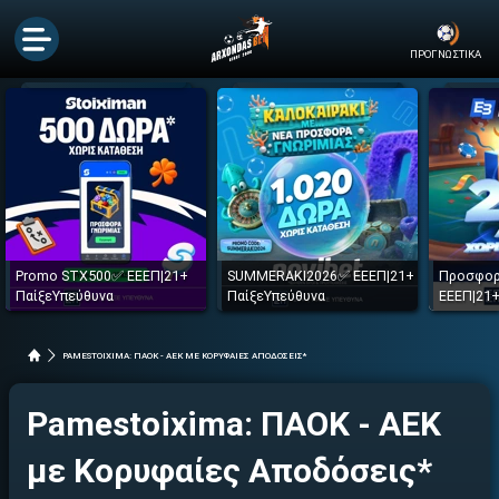
ΠΡΟΓΝΩΣΤΙΚΑ
Promo STX500✅ ΕΕΕΠ|21+
SUMMERAKI2026✅ ΕΕΕΠ|21+
Προσφορ
ΠαίξεΥπεύθυνα
ΠαίξεΥπεύθυνα
ΕΕΕΠ|21+
PAMESTOIXIMA: ΠΑΟΚ - ΑΕΚ ΜΕ ΚΟΡΥΦΑΙΕΣ ΑΠΟΔΟΣΕΙΣ*
Pamestoixima: ΠΑΟΚ - ΑΕΚ
με Κορυφαίες Αποδόσεις*