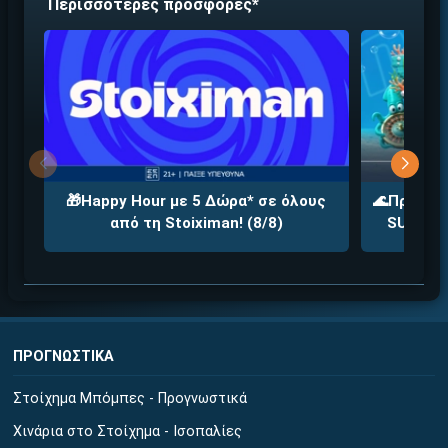
ΕΓΚΡΙΣΗ ΑΠΟ ΑΡΧΟΝΤΑ ΕΓΚΡΙΣΗ ΑΠΟ ΑΡΧΟΝΤΑ
Περισσότερες προσφορές*
🎁Happy Hour με 5 Δώρα* σε όλους
🌊Προσφορ
από τη Stoiximan! (8/8)
SUMMERA
Βρέθηκε στοιχηματική με:
ΠΡΟΓΝΩΣΤΙΚΑ
Στοίχημα Μπόμπες - Προγνωστικά
Χινάρια στο Στοίχημα - Ισοπαλίες