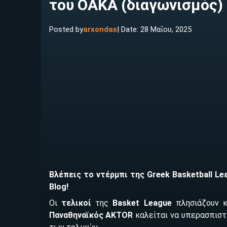
του ΟΑΚΑ (διαγωνισμός)
Posted by
arxondas
| Date: 28 Μαΐου, 2025
Βλέπεις το ντέρμπι της Greek Basketball 
Blog!
Οι
τελικοί
της
Basket League
πλησιάζουν κ
Παναθηναϊκός AKTOR
καλείται να υπερασπιστ