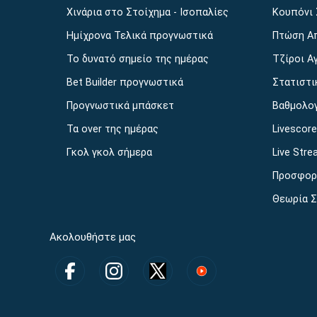
Χινάρια στο Στοίχημα - Ισοπαλίες
Κουπόνι 
Ημίχρονα Τελικά προγνωστικά
Πτώση Α
Το δυνατό σημείο της ημέρας
Τζίροι Α
Bet Builder προγνωστικά
Στατιστι
Προγνωστικά μπάσκετ
Βαθμολο
Τα over της ημέρας
Livescor
Γκολ γκολ σήμερα
Live Stre
Προσφορ
Θεωρία 
Ακολουθήστε μας