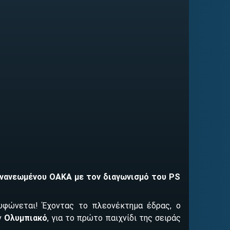
ανανεωμένου ΟΑΚΑ με τον διαγωνισμό του PS
υφώνεται! Έχοντας το πλεονέκτημα έδρας, ο
ον
Ολυμπιακό
, για το πρώτο παιχνίδι της σειράς