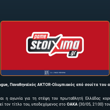
League, Παναθηναϊκός AKTOR-Ολυμπιακός από σουίτα του 
αι η αγωνία για τη στέψη του πρωταθλητή Ελλάδας κορ
εί τον τίτλο του, υποδεχόμενος στο
ΟΑΚΑ
(30/05, 21:00) τ