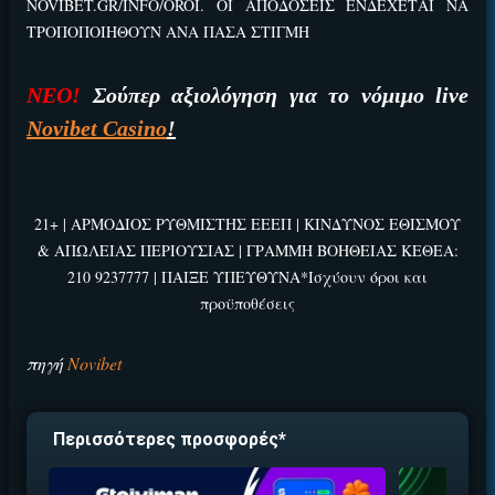
NOVIBET.GR/INFO/OROI. ΟΙ ΑΠΟΔΟΣΕΙΣ ΕΝΔΕΧΕΤΑΙ ΝΑ
ΤΡΟΠΟΠΟΙΗΘΟΥΝ ΑΝΑ ΠΑΣΑ ΣΤΙΓΜΗ
ΕΓΚΡΙΣΗ ΑΠΟ ΑΡΧΟΝΤΑ ΕΓΚΡΙΣΗ ΑΠΟ ΑΡΧΟΝΤΑ
Βρέθηκε στοιχηματική με:
ΝΕΟ!
Σούπερ αξιολόγηση για το νόμιμο live
Novibet Casino
!
21+ | ΑΡΜΟΔΙΟΣ ΡΥΘΜΙΣΤΗΣ ΕΕΕΠ | ΚΙΝΔΥΝΟΣ ΕΘΙΣΜΟΥ
& ΑΠΩΛΕΙΑΣ ΠΕΡΙΟΥΣΙΑΣ | ΓΡΑΜΜΗ ΒΟΗΘΕΙΑΣ ΚΕΘΕΑ:
210 9237777 | ΠΑΙΞΕ ΥΠΕΥΘΥΝΑ*Ισχύουν όροι και
Εύκολη εγγραφή
προϋποθέσεις
Άμεση ταυτοποίηση
Γρήγορες αναλήψεις
πηγή
Novibet
↪ΠΑΙΞΕ ΝΟΜΙΜΑ
ΕΕΕΠ | 21+ | ΠΑΙΞΕ ΥΠΕΥΘΥΝΑ
Περισσότερες προσφορές*