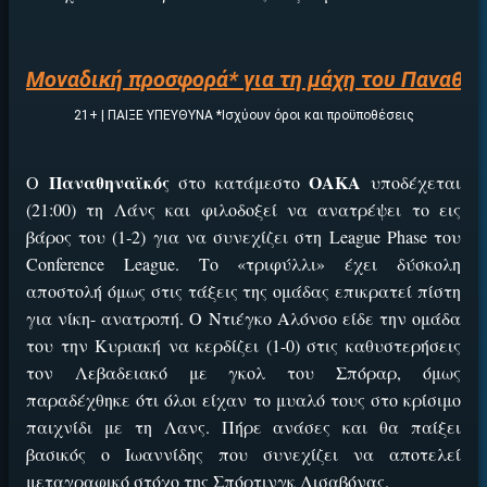
Μοναδική προσφορά* για τη μάχη του Παναθηνα
21+ | ΠΑΙΞΕ ΥΠΕΥΘΥΝΑ *Ισχύουν όροι και προϋποθέσεις
Παναθηναϊκός
ΟΑΚΑ
Ο
στο κατάμεστο
υποδέχεται
(21:00) τη Λάνς και φιλοδοξεί να ανατρέψει το εις
βάρος του (1-2) για να συνεχίζει στη
League Phase
του
Conference League.
Το «τριφύλλι» έχει δύσκολη
αποστολή όμως στις τάξεις της ομάδας επικρατεί πίστη
για νίκη- ανατροπή. Ο Ντιέγκο Αλόνσο είδε την ομάδα
του την Κυριακή να κερδίζει (1-0) στις καθυστερήσεις
τον Λεβαδειακό με γκολ του Σπόραρ, όμως
παραδέχθηκε ότι όλοι είχαν το μυαλό τους στο κρίσιμο
παιχνίδι με τη Λανς. Πήρε ανάσες και θα παίξει
βασικός ο Ιωαννίδης που συνεχίζει να αποτελεί
μεταγραφικό στόχο της Σπόρτινγκ Λισαβόνας.