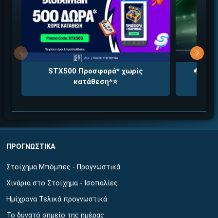
STX500 Προσφορά* χωρίς
☘️Μονα
κατάθεση*⭐
πρόκ
ΠΡΟΓΝΩΣΤΙΚΑ
Στοίχημα Μπόμπες - Προγνωστικά
Χινάρια στο Στοίχημα - Ισοπαλίες
Ημίχρονα Τελικά προγνωστικά
Το δυνατό σημείο της ημέρας