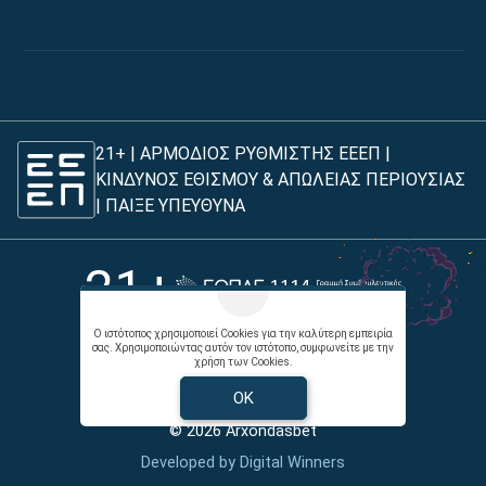
21+ | ΑΡΜΟΔΙΟΣ ΡΥΘΜΙΣΤΗΣ ΕΕΕΠ |
ΚΙΝΔΥΝΟΣ ΕΘΙΣΜΟΥ & ΑΠΩΛΕΙΑΣ ΠΕΡΙΟΥΣΙΑΣ
|
ΠΑΙΞΕ ΥΠΕΥΘΥΝΑ
21+
Ο ιστότοπος χρησιμοποιεί Cookies για την καλύτερη εμπειρία
σας. Χρησιμοποιώντας αυτόν τον ιστότοπο, συμφωνείτε με την
χρήση των Cookies.
Όροι χρήσης |
Πολιτική απορρήτου |
Επικοινωνήστε με τον Άρχοντα
OK
© 2026 Arxondasbet
Developed by
Digital Winners