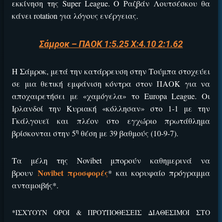
εκκίνηση της
Super League.
Ο Ραζβάν Λουτσέσκου θα
κάνει
rotation
για λόγους ενέργειας.
Σάμροκ – ΠΑΟΚ 1:5.25 Χ:4.10 2:1.62
ΕΓΚΡΙΣΗ ΑΠΟ ΑΡΧΟΝΤΑ ΕΓΚΡΙΣΗ ΑΠΟ ΑΡΧΟΝΤΑ
Η Σάμροκ, μετά την κατάρρευση στην Τούμπα στοχεύει
σε μια θετική εμφάνιση κόντρα στον ΠΑΟΚ για να
αποχαιρετήσει με «χαμόγελα» το
Europa League.
Οι
Ιρλανδοί την Κυριακή «κόλλησαν» στο 1-1 με την
Γκάλγουεϊ και πλέον στο εγχώριο πρωτάθλημα
η
βρίσκονται στην 5
θέση με 39 βαθμούς (10-9-7).
Τα μέλη της Novibet μπορούν καθημερινά να
Novibet προσφορές
βρουν
* και κορυφαίο πρόγραμμα
ανταμοιβής*.
*ΙΣΧΥΟΥΝ ΟΡΟΙ & ΠΡΟΫΠΟΘΕΣΕΙΣ ΔΙΑΘΕΣΙΜΟΙ ΣΤΟ