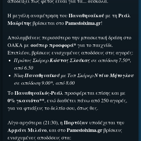
αποδείξει πως φέτος είναι για τα... δύσκολα.
Παναθηναϊκού
Ρεάλ
Η μεγάλη αναμέτρηση του
με τη
Μαδρίτης
Pamestoixima.gr
βρίσκεται στο
!
ΕΓΚΡΙΣΗ ΑΠΟ ΑΡΧΟΝΤΑ ΕΓΚΡΙΣΗ ΑΠΟ ΑΡΧΟΝΤΑ
Απολαμβάνεις περισσότερο την μπασκετική δράση στο
σούπερ προσφορά*
ΟΑΚΑ με
για το παιχνίδι.
Επιπλέον, βρίσκεις ενισχυμένες αποδόσεις στις αγορές:
Πρώτος Σκόρερ
Κώστας Σλούκας
σε απόδοση 7.50*,
από 6.50
Νίκη
Παναθηναϊκού
με Τοπ Σκόρερ
Ντίνο Μήτογλου
σε απόδοση 9.00*, από 8.00
Παναθηναϊκός-Ρεάλ
Το
προσφέρεται επίσης και με
0% γκανιότα**
, ενώ διαθέτει πάνω από 250 αγορές,
για να φτιάξεις το δελτίο σου, όπως θες.
Παρτίζαν
Λίγο αργότερα (21:30), η
υποδέχεται την
Αρμάνι Μιλάνο
Pamestoixima.gr
, και στο
βρίσκεις
ενισχυμένες αποδόσεις στα: