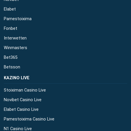
Elabet
Pamestoixima
Fonbet
Interwetten
Winmasters
Bet365
Betsson
ΚΑΖΙΝΟ LIVE
Stoiximan Casino Live
Novibet Casino Live
Elabet Casino Live
Pamestoixima Casino Live
N1 Casino Live