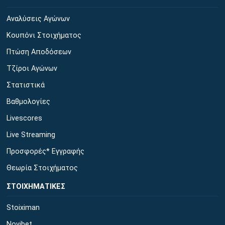
Αναλύσεις Αγώνων
Κουπόνι Στοιχήματος
Πτώση Αποδόσεων
Τζίροι Αγώνων
Στατιστικά
Βαθμολογίες
Livescores
Live Streaming
Προσφορές* Εγγραφής
Θεωρία Στοιχήματος
ΣΤΟΙΧΗΜΑΤΙΚΕΣ
Stoiximan
Novibet