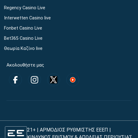
Regency Casino Live
Interwetten Casino live
Fonbet Casino Live
Bet365 Casino Live
Θεωρία Καζίνο live
Ακολουθήστε μας
21+ | ΑΡΜΟΔΙΟΣ ΡΥΘΜΙΣΤΗΣ ΕΕΕΠ |
ΚΙΝΔΥΝΟΣ ΕΘΙΣΜΟΥ & ΑΠΩΛΕΙΑΣ ΠΕΡΙΟΥΣΙΑΣ