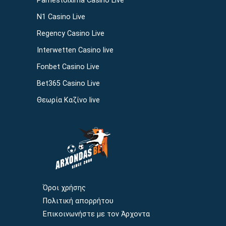
Pamestoixima Casino Live
N1 Casino Live
Regency Casino Live
Interwetten Casino live
Fonbet Casino Live
Bet365 Casino Live
Θεωρία Καζίνο live
Όροι χρήσης
Πολιτική απορρήτου
Επικοινωνήστε με τον Άρχοντα