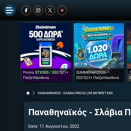
Promo STX500✅ ΕΕΕΠ|21+
SUMMERAKI2026✅
ΠαίξεΥπεύθυνα
ΕΕΕΠ|21+ ΠαίξεΥπεύθυνα
ΠΑΝΑΘΗΝΑΙΚΟΣ - ΣΛΑΒΙΑ ΠΡΑΓΑΣ LIVE ΜΕ ΜΠΕΤ365!
Παναθηναϊκός - Σλάβια Π
Date: 11 Αυγούστου, 2022