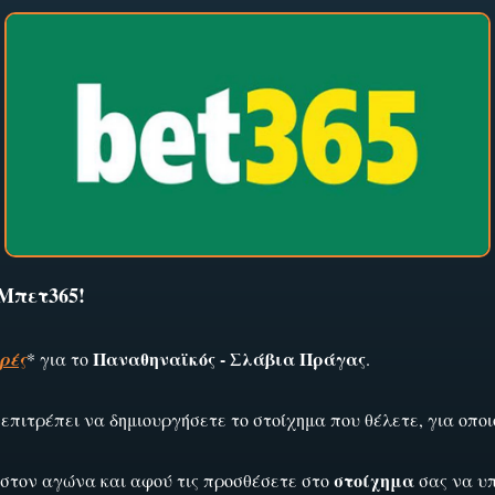
 Μπετ365!
Παναθηναϊκός - Σλάβια Πράγας
ρές
* για το
.
επιτρέπει να δημιουργήσετε το στοίχημα που θέλετε, για οπο
στοίχημα
 στον αγώνα και αφού τις προσθέσετε στο
σας να υπ