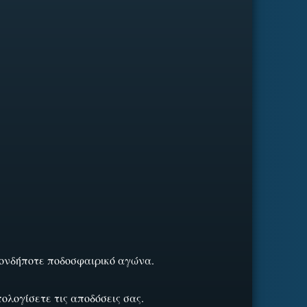
ιονδήποτε ποδοσφαιρικό αγώνα.
ολογίσετε τις αποδόσεις σας.