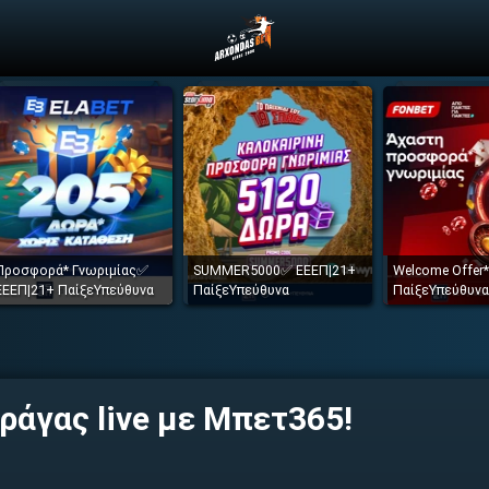
Προσφορά* Γνωριμίας✅
SUMMER5000✅ ΕΕΕΠ|21+
Welcome Offer
ΕΕΕΠ|21+ ΠαίξεΥπεύθυνα
ΠαίξεΥπεύθυνα
ΠαίξεΥπεύθυνα
ράγας live με Μπετ365!