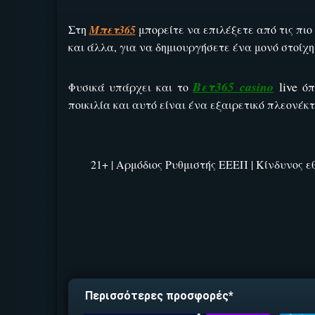
Στη
Μπετ365
μπορείτε να επιλέξετε από τις πιο
και άλλα, για να δημιουργήσετε ένα μονό στοίχη
Βετ365 casino
live
Φυσικά υπάρχει και το
όπο
ποικιλία και αυτό είναι ένα εξαιρετικό πλεονέ
21+ | Αρμόδιος Ρυθμιστής ΕΕΕΠ | Κίνδυνος ε
Περισσότερες προσφορές*