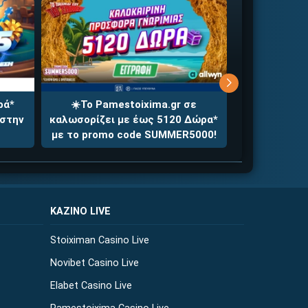
ρά*
☀️To Pamestoixima.gr σε
🎁SUPER 
 στην
καλωσορίζει με έως 5120 Δώρα*
ΚΑΤΑΘΕΣΗ
με το promo code SUMMER5000!
ΚΑΖΙΝΟ LIVE
Stoiximan Casino Live
Novibet Casino Live
Elabet Casino Live