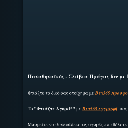
Παναθηναϊκός - Σλάβια Πράγας live με
Φτιάξτε το δικό σας στοίχημα με
Βετ365 προσφο
"Φτιάξτε Αγορά*"
Το
με
Βετ365 εγγραφή
σας 
Μπορείτε να συνδυάσετε τις αγορές που θέλετε