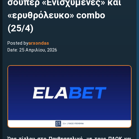
σούπερ «Ενισχυμένες» και
«ερυθρόλευκο» combo
(25/4)
Posted by
arxondas
Date: 25 Απριλίου, 2026
Ώρα τίτλου στο Πανθεσσαλικό, με τους ΠΑΟΚ και