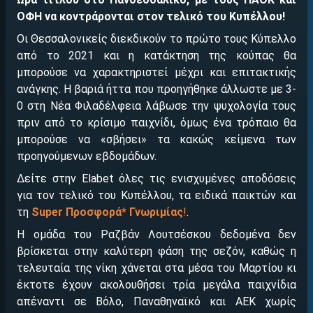
ΟΦΗ να κοντράρονται στον τελικό του Κυπέλλου!
Οι Θεσσαλονικείς διεκδικούν το πρώτο τους Κύπελλο
από το 2021 και η κατάκτηση της κούπας θα
μπορούσε να χαρακτηριστεί μέχρι και επιτακτικής
ανάγκης. Η βαριά ήττα που προηγήθηκε άλλωστε με 3-
0 στη Νέα Φιλαδέλφεια λάβωσε την ψυχολογία τους
πριν από το κρίσιμο παιχνίδι, όμως ένα τρόπαιο θα
μπορούσε να «σβήσει» τα κακώς κείμενα των
προηγούμενων εβδομάδων.
Δείτε στην Elabet όλες τις ενισχυμένες αποδόσεις
για τον τελικό του Κυπέλλου, τα ειδικά παικτών και
τη
Super Προσφορά* Γνωριμίας
!
.
Η ομάδα του Ραζβάν Λουτσέσκου δεδομένα δεν
βρίσκεται στην καλύτερη φάση της σεζόν, καθώς η
τελευταία της νίκη χάνεται στα μέσα του Μαρτίου κι
έκτοτε έχουν ακολουθήσει τρία μεγάλα παιχνίδια
απέναντι σε Βόλο, Παναθηναϊκό και ΑΕΚ χωρίς