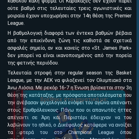
ΕΓΚΡΙΣΗ ΑΠΟ ΑΡΧΟΝΤΑ ΕΓΚΡΙΣΗ ΑΠΟ ΑΡΧΟΝΤΑ
καθόλου καλή φόρμα. Οι Καρακάξες δεν έχουν πάρει
ούτε βαθμό στις τελευταίες τρεις αγωνιστικές και
μοιραία έχουν υποχωρήσει στην 14η θέση της Premier
League.
Η βαθμολογική διαφορά των έντεκα βαθμών βέβαια
από την επικίνδυνη ζώνη τις καθιστά σε σχετικά
ασφαλές σημείο, αν και κανείς στο «St. James Park»
δεν μπορεί να είναι ικανοποιημένος από την πορεία
της φετινής περιόδου.
Τελευταία στροφή στην regular season της Basket
League, με την ΑΕΚ να φιλοξενεί τον Ολυμπιακό στα
Άνω Λιόσια. Με ρεκόρ 16-7 η Ένωση βρίσκεται στην 3η
θέση της κατάταξης, με πρόσφατα αποτελέσματα που
Βρέθηκε στοιχηματική με:
την ανέβασαν ψυχολογικά ενόψει του αγώνα απέναντι
στους Ερυθρόλευκους. Πάνω που οι απανωτές ήττες
απέναντι σε Άρη και Περιστέρι έδειχναν να του
λαβώνουν το ηθικό, ο Δικέφαλος κατάφερε να ανοίξει
τα φτερά του στο Champions League όπου