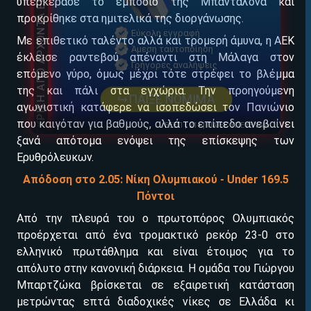
ΕΓΚΡΙΣΗ ΑΠΟ ΑΡΧΟΝΤΑ ΕΓΚΡΙΣΗ ΑΠΟ ΑΡΧΟΝΤΑ
υπερκέρασε το εμπόδιο της Μπανταλόνα και
προκρίθηκε στα ημιτελικά της διοργάνωσης.
Εύκολη εγγραφή
Με επιθετικό ταλέντο αλλά και τρομερή άμυνα, η ΑΕΚ
Άμεση ταυτοποίηση
έκλεισε ραντεβού απέναντι στη Μάλαγα στον
Γρήγορες αναλήψεις
επόμενο γύρο, όμως μέχρι τότε στρέφει το βλέμμα
↪ΠΑΙΞΕ ΝΟΜΙΜΑ
της και πάλι στα εγχώρια. Την προηγούμενη
αγωνιστική κατάφερε να ισοπεδώσει τον Πανιώνιο
που καιγόταν για βαθμούς, αλλά το επίπεδο ανεβαίνει
ΕΕΕΠ | 21+ | ΠΑΙΞΕ ΥΠΕΥΘΥΝΑ
ξανά απότομα ενόψει της επίσκεψης των
Ερυθρόλευκων.
Απόδοση στο 2.05: Νίκη Ολυμπιακού - Under 169.5
Πόντοι
Από την πλευρά του ο πρωτοπόρος Ολυμπιακός
προέρχεται από ένα τρομακτικό ρεκόρ 23-0 στο
ελληνικό πρωτάθλημα και είναι έτοιμος για το
απόλυτο στην κανονική διάρκεια. Η ομάδα του Γιώργου
Μπαρτζώκα βρίσκεται σε εξαιρετική κατάσταση
μετρώντας επτά διαδοχικές νίκες σε Ελλάδα κι