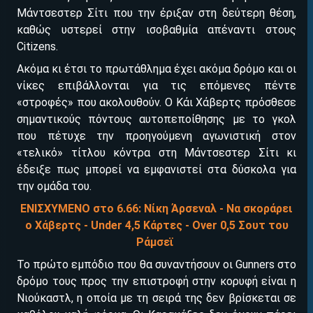
Μάντσεστερ Σίτι που την έριξαν στη δεύτερη θέση,
ΕΓΚΡΙΣΗ ΑΠΟ ΑΡΧΟΝΤΑ ΕΓΚΡΙΣΗ ΑΠΟ ΑΡΧΟΝΤΑ
καθώς υστερεί στην ισοβαθμία απέναντι στους
Citizens.
Ακόμα κι έτσι το πρωτάθλημα έχει ακόμα δρόμο και οι
νίκες επιβάλλονται για τις επόμενες πέντε
«στροφές» που ακολουθούν. Ο Κάι Χάβερτς πρόσθεσε
σημαντικούς πόντους αυτοπεποίθησης με το γκολ
που πέτυχε την προηγούμενη αγωνιστική στον
«τελικό» τίτλου κόντρα στη Μάντσεστερ Σίτι κι
έδειξε πως μπορεί να εμφανιστεί στα δύσκολα για
την ομάδα του.
ΕΝΙΣΧΥΜΕΝΟ στο 6.66: Νίκη Άρσεναλ - Να σκοράρει
ο Χάβερτς - Under 4,5 Κάρτες - Over 0,5 Σουτ του
Ράμσεϊ
Το πρώτο εμπόδιο που θα συναντήσουν οι Gunners στο
δρόμο τους προς την επιστροφή στην κορυφή είναι η
Νιούκαστλ, η οποία με τη σειρά της δεν βρίσκεται σε