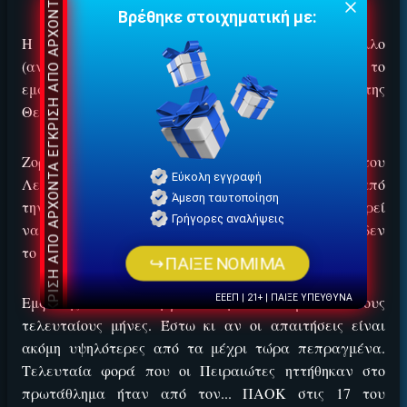
Βρέθηκε στοιχηματική με:
Η πρόκριση επί του Παναθηναϊκού στο Κύπελλο
ΕΓΚΡΙΣΗ ΑΠΟ ΑΡΧΟΝΤΑ ΕΓΚΡΙΣΗ ΑΠΟ ΑΡΧΟΝΤΑ
(αντιμετωπίζει τη Λαμία στα ημιτελικά) και το
εμφατικό «διπλό» στη Λεωφόρο έδωσαν στην ομάδα της
Θεσσαλονίκης μεγάλη ψυχολογική ώθηση.
Ζορίστηκε πάντως στο εντός έδρας 3-2 επί του
Εύκολη εγγραφή
Λεβαδειακού αλλά έκανε τη δουλειά. Στο -5 πλέον από
Άμεση ταυτοποίηση
την κορυφή της Stoiximan Super League, ο ΠΑΟΚ μπορεί
Γρήγορες αναλήψεις
να θεωρεί εαυτόν διεκδικητή του τίτλου, έστω κι αν δεν
↪ΠΑΙΞΕ ΝΟΜΙΜΑ
το επικοινωνεί.
ΕΕΕΠ | 21+ | ΠΑΙΞΕ ΥΠΕΥΘΥΝΑ
Εμφανής είναι και η βελτίωση του Ολυμπιακού τους
τελευταίους μήνες. Έστω κι αν οι απαιτήσεις είναι
ακόμη υψηλότερες από τα μέχρι τώρα πεπραγμένα.
Τελευταία φορά που οι Πειραιώτες ηττήθηκαν στο
πρωτάθλημα ήταν από τον... ΠΑΟΚ στις 17 του