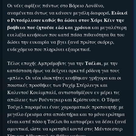
Οι νέες αφίξεις πάντως στο Βόρειο Λονδίνο,
. Ειδικά
αναμένεται όντως να κάνουν μεγάλη διαφορά
ο Ριτσάρλισον καθώς θα δώσει στον Χάρι Κέιν την
βοήθεια που ζητούσε εδώ και χρόνια
και μεγαλύτερη
ευελιξία κινήσεων που κατά πάσα πιθανότητα θα του
δώσει την ευκαιρία να βγει ξανά πρώτος σκόρερ,
ενδεχόμενο που πληρώνει εξαιρετικά.
Τσέλσι
Τέλος εποχής Αμπράμοβιτς για την
, με την
κατάσταση όμως να δείχνει αρκετά ρόδινη για τους
«μπλε». Οι νέοι ιδιοκτήτες κινήθηκαν γρήγορα και οι
ποιοτικές προσθήκες των Ραχίμ Στέρλινγκ και
Καλιντού Κουλιμπαλί, αντισταθμίζουν εν μέρει τις
απώλειες των Ρούντιγκερ και Κρίστενσεν. Ο Τόμας
Τούχελ παραμένει ένας χαρισματικός προπονητής με
μεγάλο έρεισμα στα αποδυτήρια και το μόνο ερώτημα
είναι κατά πόσο η Τσέλσι θα καταφέρει να δέσει ξανά
αμυντικά, ώστε να κρατηθεί κοντά στις Μάντσεστερ
Σίτι και Λίβερπουλ σε βάθος χρόνου…