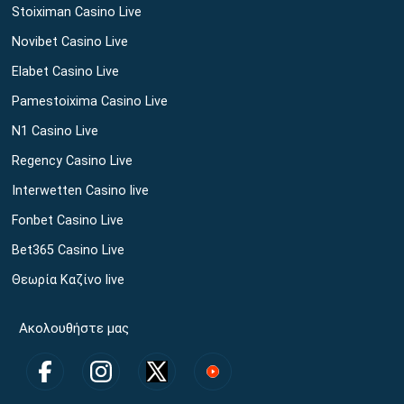
Stoiximan Casino Live
Novibet Casino Live
Elabet Casino Live
Pamestoixima Casino Live
N1 Casino Live
Regency Casino Live
Interwetten Casino live
Fonbet Casino Live
Bet365 Casino Live
Θεωρία Καζίνο live
Ακολουθήστε μας