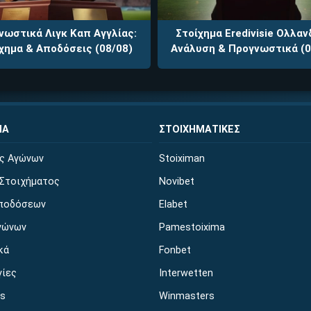
νωστικά Λιγκ Καπ Αγγλίας:
Στοίχημα Eredivisie Ολλαν
χημα & Αποδόσεις (08/08)
Ανάλυση & Προγνωστικά (0
ΜΑ
ΣΤΟΙΧΗΜΑΤΙΚΕΣ
ις Αγώνων
Stoiximan
Στοιχήματος
Novibet
ποδόσεων
Elabet
γώνων
Pamestoixima
κά
Fonbet
γίες
Interwetten
es
Winmasters