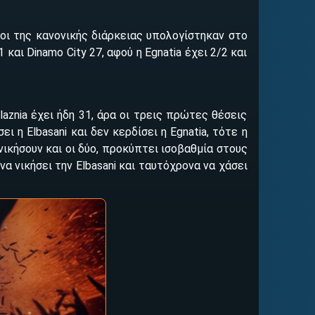
όντοι της κανονικής διάρκειας υπολογίστηκαν στο
 και Dinamo City 27, αφού η Egnatia έχει 2/2 και
laznia έχει ήδη 31, άρα οι τρεις πρώτες θέσεις
σει η Elbasani και δεν κερδίσει η Egnatia, τότε η
ν νικήσουν και οι δύο, προκύπτει ισοβαθμία στους
να νικήσει την Elbasani και ταυτόχρονα να χάσει