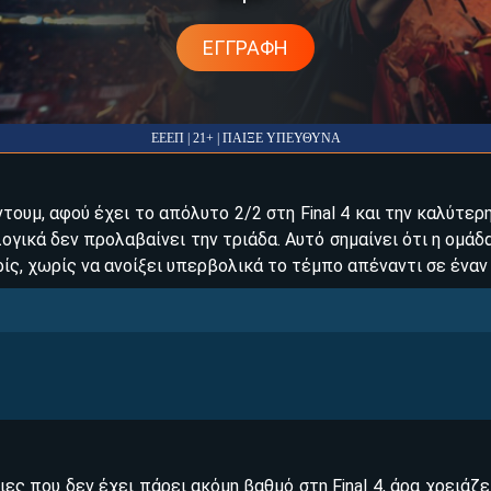
EΓΓΡΑΦΗ
ΕΕΕΠ | 21+ | ΠΑΙΞΕ ΥΠΕΥΘΥΝΑ
έντουμ, αφού έχει το απόλυτο 2/2 στη Final 4 και την καλύτ
λογικά δεν προλαβαίνει την τριάδα. Αυτό σημαίνει ότι η ομάδ
ίς, χωρίς να ανοίξει υπερβολικά το τέμπο απέναντι σε έναν
τριες που δεν έχει πάρει ακόμη βαθμό στη Final 4, άρα χρειάζ