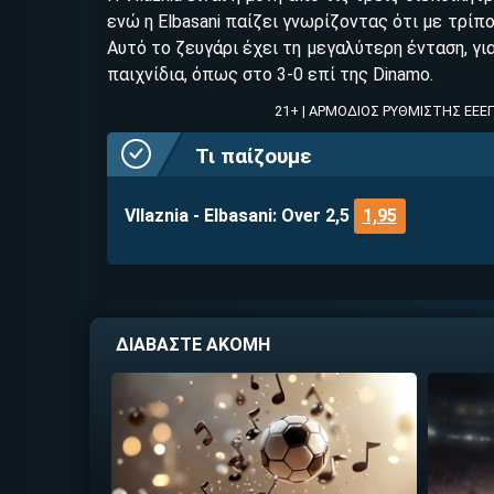
ενώ η Elbasani παίζει γνωρίζοντας ότι με τρίπο
Αυτό το ζευγάρι έχει τη μεγαλύτερη ένταση, γιατ
παιχνίδια, όπως στο 3-0 επί της Dinamo.
21+ | ΑΡΜΟΔΙΟΣ ΡΥΘΜΙΣΤΗΣ ΕΕΕΠ
Τι παίζο
υμε
Vllaznia - Elbasani: Over 2,5
1,95
ΔΙΑΒΑΣΤΕ ΑΚΟΜΗ