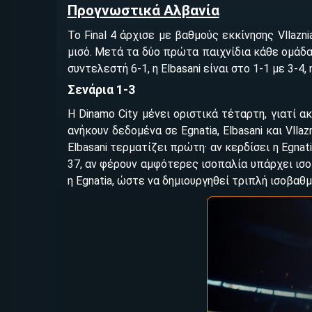
Προγνωστικά Αλβανία
Το Final 4 άρχισε με βαθμούς εκκίνησης Vllazni
μισό. Μετά τα δύο πρώτα παιχνίδια κάθε ομάδας, 
συντελεστή 6-1, η Elbasani είναι στο 1-1 με 3-4, 
Σενάρια 1-3
Η Dinamo City μένει οριστικά τέταρτη, γιατί α
ανήκουν δεδομένα σε Egnatia, Elbasani και Vllazn
Elbasani τερματίζει πρώτη· αν κερδίσει η Egnati
37, αν φέρουν αμφότερες ισοπαλία υπάρχει ισοβα
η Egnatia, ώστε να δημιουργηθεί τριπλή ισοβαθμ