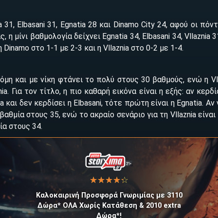
a 31, Elbasani 31, Egnatia 28 και Dinamo City 24, αφού οι π
η μίνι βαθμολογία δείχνει Egnatia 34, Elbasani 34, Vllaznia 31
η Dinamo στο 1-1 με 2-3 και η Vllaznia στο 0-2 με 1-4.
κόμη και με νίκη φτάνει το πολύ στους 30 βαθμούς, ενώ η Vl
ia. Για τον τίτλο, η πιο καθαρή εικόνα είναι η εξής: αν κερδί
a και δεν κερδίσει η Elbasani, τότε πρώτη είναι η Egnatia. Α
θμία στους 35, ενώ το ακραίο σενάριο για τη Vllaznia είναι 
ία στους 34.
☆☆☆☆☆
★★★★★
Καλοκαιρινή Προσφορά Γνωριμίας με 3110
Δώρα* ΟΛΑ Χωρίς Κατάθεση & 2010 extra
Δώρα*!