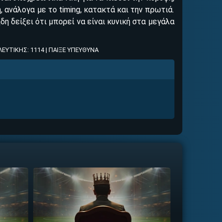
, ανάλογα με το timing, κατακτά και την πρωτιά.
ήδη δείξει ότι μπορεί να είναι κυνική στα μεγάλα
ΕΥΤΙΚΗΣ: 1114 | ΠΑΙΞΕ ΥΠΕΥΘΥΝΑ