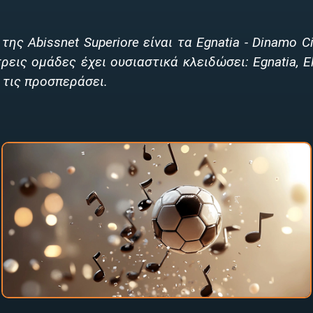
ς Abissnet Superiore είναι τα Egnatia - Dinamo Cit
εις ομάδες έχει ουσιαστικά κλειδώσει: Egnatia, El
α τις προσπεράσει.