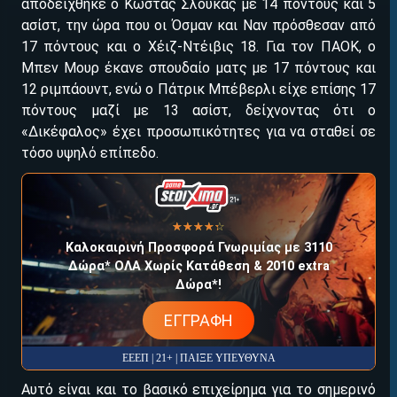
αποδείχθηκε ο Κώστας Σλούκας με 14 πόντους και 5
ασίστ, την ώρα που οι Όσμαν και Ναν πρόσθεσαν από
17 πόντους και ο Χέιζ-Ντέιβις 18. Για τον ΠΑΟΚ, ο
Μπεν Μουρ έκανε σπουδαίο ματς με 17 πόντους και
12 ριμπάουντ, ενώ ο Πάτρικ Μπέβερλι είχε επίσης 17
πόντους μαζί με 13 ασίστ, δείχνοντας ότι ο
ΕΓΚΡΙΣΗ ΑΠΟ ΑΡΧΟΝΤΑ ΕΓΚΡΙΣΗ ΑΠΟ ΑΡΧΟΝΤΑ
«Δικέφαλος» έχει προσωπικότητες για να σταθεί σε
τόσο υψηλό επίπεδο.
☆☆☆☆☆
★★★★★
Καλοκαιρινή Προσφορά Γνωριμίας με 3110
Δώρα* ΟΛΑ Χωρίς Κατάθεση & 2010 extra
Δώρα*!
EΓΓΡΑΦΗ
ΕΕΕΠ | 21+ | ΠΑΙΞΕ ΥΠΕΥΘΥΝΑ
Αυτό είναι και το βασικό επιχείρημα για το σημερινό