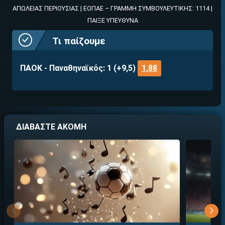
ΕΓΚΡΙΣΗ ΑΠΟ ΑΡΧΟΝΤΑ ΕΓΚΡΙΣΗ ΑΠΟ ΑΡΧΟΝΤΑ
Βρέθηκε στοιχηματική με:
ΑΠΩΛΕΙΑΣ ΠΕΡΙΟΥΣΙΑΣ | ΕΟΠΑΕ – ΓΡΑΜΜΗ ΣΥΜΒΟΥΛΕΥΤΙΚΗΣ: 1114 |
ΠΑΙΞΕ ΥΠΕΥΘΥΝΑ
Τι παίζο
υμε
ΠΑΟΚ - Παναθηναϊκός: 1 (+9,5)
1,88
Εύκολη εγγραφή
Άμεση ταυτοποίηση
Γρήγορες αναλήψεις
ΔΙΑΒΑΣΤΕ ΑΚΟΜΗ
↪ΠΑΙΞΕ ΝΟΜΙΜΑ
ΕΕΕΠ | 21+ | ΠΑΙΞΕ ΥΠΕΥΘΥΝΑ