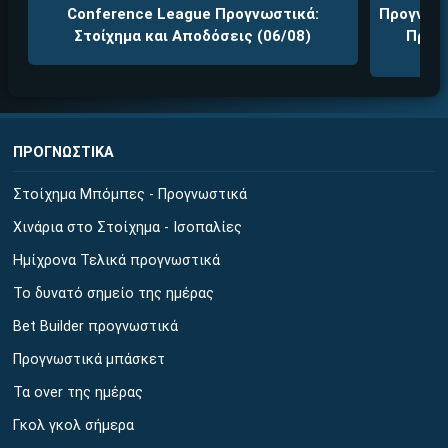
Conference League Προγνωστικά:
Προγνωστ
Στοίχημα και Αποδόσεις (06/08)
Προγν
ΠΡΟΓΝΩΣΤΙΚΑ
Στοίχημα Μπόμπες - Προγνωστικά
Χινάρια στο Στοίχημα - Ισοπαλίες
Ημίχρονα Τελικά προγνωστικά
Το δυνατό σημείο της ημέρας
Bet Builder προγνωστικά
Προγνωστικά μπάσκετ
Τα over της ημέρας
Γκολ γκολ σήμερα