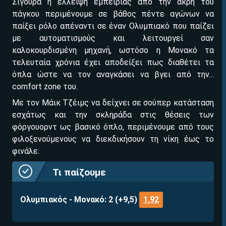
Σίγουρα η έλλειψη εμπειρίας από την άκρη του
πάγκου περιμένουμε σε βάθος πέντε αγώνων να
παίξει ρόλο απέναντι σε έναν Ολυμπιακό που παίζει
με αυτοματισμούς και λειτουργεί σαν
καλοκουρδισμένη μηχανή, ωστόσο η Μονακό τα
τελευταία χρόνια έχει αποδείξει πως διαθέτει τα
ΕΓΚΡΙΣΗ ΑΠΟ ΑΡΧΟΝΤΑ ΕΓΚΡΙΣΗ ΑΠΟ ΑΡΧΟΝΤΑ
Βρέθηκε στοιχηματική με:
όπλα ώστε να τον αναγκάσει να βγει από την…
comfort zone του.
Με τον Μάικ Τζέιμς να δείχνει σε σούπερ κατάσταση
εσχάτως και την σκληράδα στις θέσεις των
φόργουορντ ως βασικό όπλο, περιμένουμε από τους
φιλοξενούμενους να διεκδικήσουν τη νίκη έως το
φινάλε.
Εύκολη εγγραφή
Άμεση ταυτοποίηση
Τι παίζο
υμε
Γρήγορες αναλήψεις
Ολυμπιακός - Μονακό: 2 (+9,5)
1,92
↪ΠΑΙΞΕ ΝΟΜΙΜΑ
ΕΕΕΠ | 21+ | ΠΑΙΞΕ ΥΠΕΥΘΥΝΑ