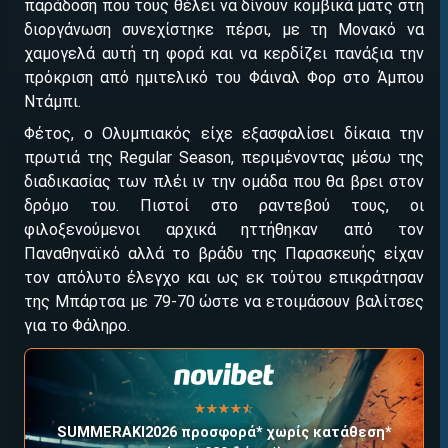
παράδοση που τους θέλει να δίνουν κομβικά ματς στη
διοργάνωση συνεχίστηκε πέρσι, με τη Μονακό να
χαμογελά αυτή τη φορά και να κερδίζει πανάξια την
πρόκριση από ημιτελικό του Φάιναλ Φορ στο Άμπου
Ντάμπι.
Φέτος, ο Ολυμπιακός είχε εξασφαλίσει δίκαια την
πρωτιά της Regular Season, περιμένοντας μέσω της
διαδικασίας των πλέι ιν την ομάδα που θα βρει στον
δρόμο του. Πιστοί στο ραντεβού τους, οι
φιλοξενούμενοι αρχικά ηττήθηκαν από τον
Παναθηναϊκό αλλά το βράδυ της Παρασκευής είχαν
ΕΓΚΡΙΣΗ ΑΠΟ ΑΡΧΟΝΤΑ ΕΓΚΡΙΣΗ ΑΠΟ ΑΡΧΟΝΤΑ
τον απόλυτο έλεγχο και ως εκ τούτου επικράτησαν
της Μπάρτσα με 79-70 ώστε να ετοιμάσουν βαλίτσες
για το Φάληρο.
☆☆☆☆☆
★★★★★
SUMMERAKI2026 προσφορά* χωρίς κατάθεση*