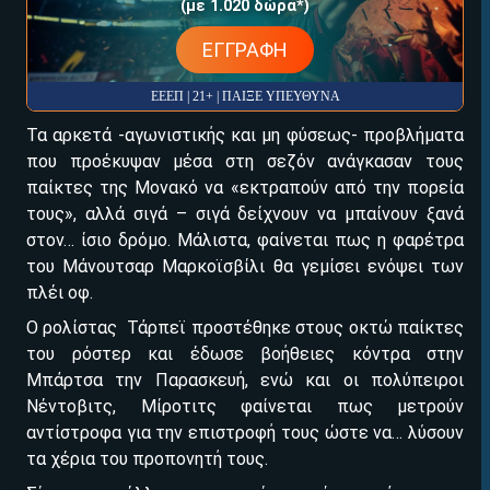
(με 1.020 δώρα*)
ΕΓΓΡΑΦΗ
ΕΕΕΠ | 21+ | ΠΑΙΞΕ ΥΠΕΥΘΥΝΑ
Τα αρκετά -αγωνιστικής και μη φύσεως- προβλήματα
που προέκυψαν μέσα στη σεζόν ανάγκασαν τους
παίκτες της Μονακό να «εκτραπούν από την πορεία
τους», αλλά σιγά – σιγά δείχνουν να μπαίνουν ξανά
ΕΓΚΡΙΣΗ ΑΠΟ ΑΡΧΟΝΤΑ ΕΓΚΡΙΣΗ ΑΠΟ ΑΡΧΟΝΤΑ
στον… ίσιο δρόμο. Μάλιστα, φαίνεται πως η φαρέτρα
του Μάνουτσαρ Μαρκοϊσβίλι θα γεμίσει ενόψει των
πλέι οφ.
Ο ρολίστας Τάρπεϊ προστέθηκε στους οκτώ παίκτες
του ρόστερ και έδωσε βοήθειες κόντρα στην
Μπάρτσα την Παρασκευή, ενώ και οι πολύπειροι
Νέντοβιτς, Μίροτιτς φαίνεται πως μετρούν
αντίστροφα για την επιστροφή τους ώστε να… λύσουν
τα χέρια του προπονητή τους.