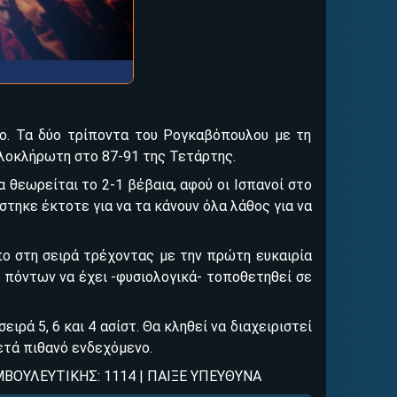
ιο. Τα δύο τρίποντα του Ρογκαβόπουλου με τη
νολοκλήρωτη στο 87-91 της Τετάρτης.
 θεωρείται το 2-1 βέβαια, αφού οι Ισπανοί στο
τηκε έκτοτε για να τα κάνουν όλα λάθος για να
πο στη σειρά τρέχοντας με την πρώτη ευκαιρία
ν πόντων να έχει -φυσιολογικά- τοποθετηθεί σε
ρά 5, 6 και 4 ασίστ. Θα κληθεί να διαχειριστεί
ετά πιθανό ενδεχόμενο.
ΒΟΥΛΕΥΤΙΚΗΣ: 1114 | ΠΑΙΞΕ ΥΠΕΥΘΥΝΑ