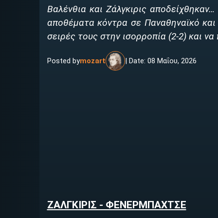
Βαλένθια και Ζάλγκιρις αποδείχθηκαν…
αποθέματα κόντρα σε Παναθηναϊκό και 
σειρές τους στην ισορροπία (2-2) και ν
Posted by
mozart
| Date: 08 Μαΐου, 2026
ΖΑΛΓΚΙΡΙΣ - ΦΕΝΕΡΜΠΑΧΤΣΕ