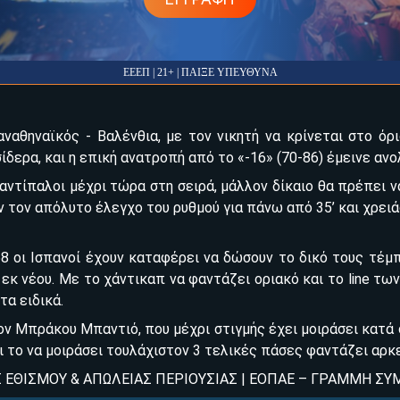
ΕΕΕΠ | 21+ | ΠΑΙΞΕ ΥΠΕΥΘΥΝΑ
αθηναϊκός - Βαλένθια, με τον νικητή να κρίνεται στο όρ
ίδερα, και η επική ανατροπή από το «-16» (70-86) έμεινε α
αντίπαλοι μέχρι τώρα στη σειρά, μάλλον δίκαιο θα πρέπει να
ον απόλυτο έλεγχο του ρυθμού για πάνω από 35’ και χρειάσ
 οι Ισπανοί έχουν καταφέρει να δώσουν το δικό τους τέμ
 εκ νέου. Με το χάντικαπ να φαντάζει οριακό και το line τω
τα ειδικά.
Μπράκου Μπαντιό, που μέχρι στιγμής έχει μοιράσει κατά σει
 το να μοιράσει τουλάχιστον 3 τελικές πάσες φαντάζει αρκ
 ΕΘΙΣΜΟΥ & ΑΠΩΛΕΙΑΣ ΠΕΡΙΟΥΣΙΑΣ | ΕΟΠΑΕ – ΓΡΑΜΜΗ ΣΥΜ