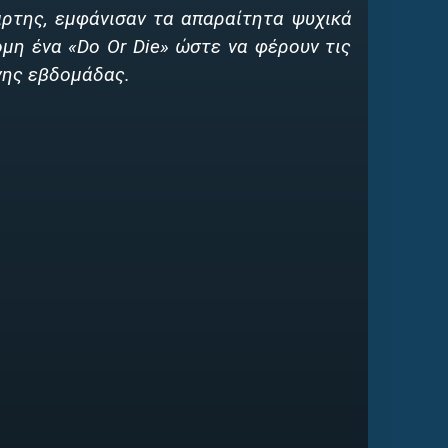
άρτης, εμφάνισαν τα απαραίτητα ψυχικά
μη ένα «Do Or Die» ώστε να φέρουν τις
ενης εβδομάδας.