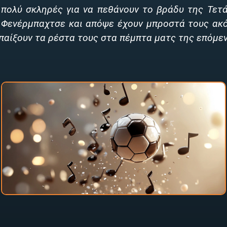
 πολύ σκληρές για να πεθάνουν το βράδυ της Τετ
Φενέρμπαχτσε και απόψε έχουν μπροστά τους ακό
α παίξουν τα ρέστα τους στα πέμπτα ματς της επόμ