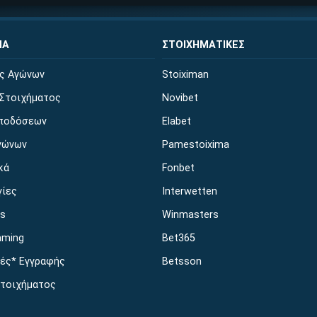
ΜΑ
ΣΤΟΙΧΗΜΑΤΙΚΕΣ
ις Αγώνων
Stoiximan
Στοιχήματος
Novibet
ποδόσεων
Elabet
γώνων
Pamestoixima
κά
Fonbet
γίες
Interwetten
es
Winmasters
aming
Bet365
ές* Εγγραφής
Betsson
Στοιχήματος