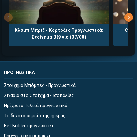
Κλαμπ Μπριζ - Κορτράικ Προγνωστικά:
Conf
Στοίχημα Βέλγιο (07/08)
Στοί
ΠΡΟΓΝΩΣΤΙΚΑ
Στοίχημα Μπόμπες - Προγνωστικά
Χινάρια στο Στοίχημα - Ισοπαλίες
Ημίχρονα Τελικά προγνωστικά
Το δυνατό σημείο της ημέρας
Bet Builder προγνωστικά
Προγνωστικά μπάσκετ