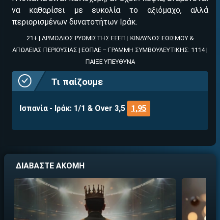
να καθαρίσει με ευκολία το αξιόμαχο, αλλά
ΕΓΚΡΙΣΗ ΑΠΟ ΑΡΧΟΝΤΑ ΕΓΚΡΙΣΗ ΑΠΟ ΑΡΧΟΝΤΑ
περιορισμένων δυνατοτήτων Ιράκ.
Βρέθηκε στοιχηματική με:
21+ | ΑΡΜΟΔΙΟΣ ΡΥΘΜΙΣΤΗΣ ΕΕΕΠ | ΚΙΝΔΥΝΟΣ ΕΘΙΣΜΟΥ &
ΑΠΩΛΕΙΑΣ ΠΕΡΙΟΥΣΙΑΣ | ΕΟΠΑΕ – ΓΡΑΜΜΗ ΣΥΜΒΟΥΛΕΥΤΙΚΗΣ: 1114 |
ΠΑΙΞΕ ΥΠΕΥΘΥΝΑ
Τι παίζο
υμε
Ισπανία - Ιράκ: 1/1 & Over 3,5
1,95
Εύκολη εγγραφή
Άμεση ταυτοποίηση
Γρήγορες αναλήψεις
↪ΠΑΙΞΕ ΝΟΜΙΜΑ
ΔΙΑΒΑΣΤΕ ΑΚΟΜΗ
ΕΕΕΠ | 21+ | ΠΑΙΞΕ ΥΠΕΥΘΥΝΑ