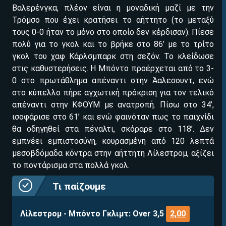
ΕΓΚΡΙΣΗ ΑΠΟ ΑΡΧΟΝΤΑ ΕΓΚΡΙΣΗ ΑΠΟ ΑΡΧΟΝΤΑ
Βαλερένγκα, πλέον είναι η μοναδική μαζί με την
Τρόμσο που έχει κρατήσει το αήττητο (το μεταξύ
τους 0-0 ήταν το μόνο στο οποίο δεν κέρδισαν). Πίεσε
πολύ για το γκολ και το βρήκε στο 86’ με το τρίτο
γκολ του χαφ Κάρλσμπαρκ στη σεζόν. Το κλείδωσε
στις καθυστερήσεις. Η Μπόντο προέρχεται από το 3-
0 στο πρωτάθλημα απέναντι στην Άαλεσουντ, ενώ
στο κύπελλο πήρε αγχωτική πρόκριση για τον τελικό
απέναντι στην ΚΦΟΥΜ με ανατροπή. Πίσω στο 34’,
ισοφάρισε στο 61’ και ενώ φαινόταν πως το παιχνίδι
θα οδηγηθεί στα πέναλτι, σκόραρε στο 118’. Δεν
εμπνέει εμπιστοσύνη, κουρασμένη από 120 λεπτά
μεσοβδόμαδα κόντρα στην αήττητη Λίλεστρομ, αξίζει
το ποντάρισμα στα πολλά γκολ.
Τι παίζο
υμε
Βρέθηκε στοιχηματική με:
Λίλεστρομ - Μπόντο Γκλιμτ: Over 3,5
2,00