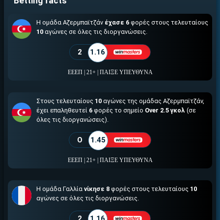
Betting facts
Η ομάδα Αζερμπαϊτζάν
έχασε 6
φορές στους τελευταίους
10
αγώνες σε όλες τις διοργανώσεις.
2
1.16
ΕΕΕΠ | 21+ | ΠΑΙΞΕ ΥΠΕΥΘΥΝΑ
Στους τελευταίους
10
αγώνες της ομάδας Αζερμπαϊτζάν,
έχει επαληθευτεί
6
φορές το σημείο
Over 2.5 γκολ
(σε
όλες τις διοργανώσεις).
O
1.45
ΕΕΕΠ | 21+ | ΠΑΙΞΕ ΥΠΕΥΘΥΝΑ
Η ομάδα Γαλλία
νίκησε 8
φορές στους τελευταίους
10
αγώνες σε όλες τις διοργανώσεις.
2
1.16