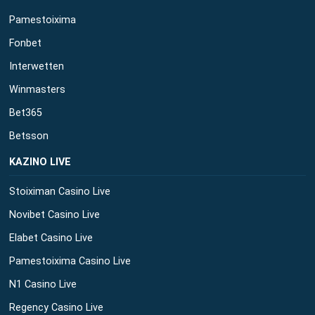
Pamestoixima
Fonbet
Interwetten
Winmasters
Bet365
Betsson
ΚΑΖΙΝΟ LIVE
Stoiximan Casino Live
Novibet Casino Live
Elabet Casino Live
Pamestoixima Casino Live
N1 Casino Live
Regency Casino Live