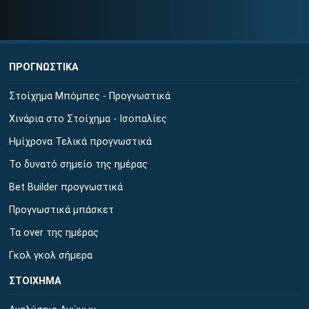
ΠΡΟΓΝΩΣΤΙΚΑ
Στοίχημα Μπόμπες - Προγνωστικά
Χινάρια στο Στοίχημα - Ισοπαλίες
Ημίχρονα Τελικά προγνωστικά
Το δυνατό σημείο της ημέρας
Bet Builder προγνωστικά
Προγνωστικά μπάσκετ
Τα over της ημέρας
Γκολ γκολ σήμερα
ΣΤΟΙΧΗΜΑ