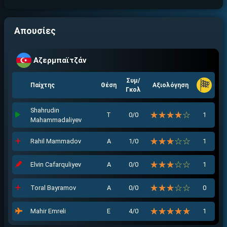
Απουσίες
Αζερμπαϊτζάν
Συμ/
Παίχτης
Θέση
Αξιολόγηση
Γκολ
Shahrudin
☆☆☆☆☆
★★★★★
Τ
0/0
1
Mahammadaliyev
☆☆☆☆☆
★★★★★
Rahil Mammadov
Α
1/0
1
☆☆☆☆☆
★★★★★
Elvin Cafarquliyev
Α
0/0
1
☆☆☆☆☆
★★★★★
Toral Bayramov
Α
0/0
0
☆☆☆☆☆
★★★★★
Mahir Emreli
Ε
4/0
1