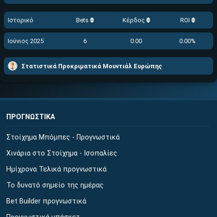
ΕΓΚΡΙΣΗ ΑΠΟ ΑΡΧΟΝΤΑ ΕΓΚΡΙΣΗ ΑΠΟ ΑΡΧΟΝΤΑ
Ιστορικό
Bets
Κέρδος
ROI
Βρέθηκε στοιχηματική με:
Ιούνιος 2025
6
0.00
0.00%
Στατιστικά Προκριματικά Μουντιάλ Ευρώπης
Εύκολη εγγραφή
ΠΡΟΓΝΩΣΤΙΚΑ
Άμεση ταυτοποίηση
Γρήγορες αναλήψεις
Στοίχημα Μπόμπες - Προγνωστικά
Χινάρια στο Στοίχημα - Ισοπαλίες
↪ΠΑΙΞΕ ΝΟΜΙΜΑ
Ημίχρονα Τελικά προγνωστικά
ΕΕΕΠ | 21+ | ΠΑΙΞΕ ΥΠΕΥΘΥΝΑ
Το δυνατό σημείο της ημέρας
Bet Builder προγνωστικά