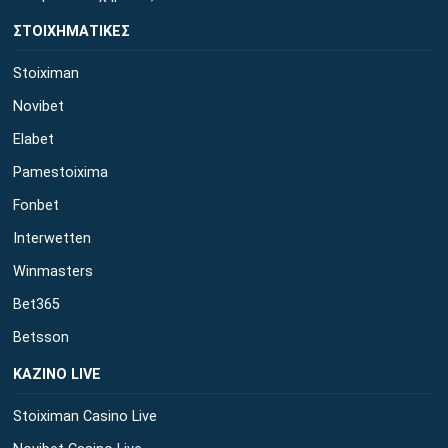
ΣΤΟΙΧΗΜΑΤΙΚΕΣ
Stoiximan
Novibet
Elabet
Pamestoixima
Fonbet
Interwetten
Winmasters
Bet365
Betsson
ΚΑΖΙΝΟ LIVE
Stoiximan Casino Live