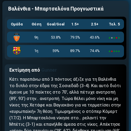
Βαλένθια - Μπαρτσελόνα
Προγνωστικά
Ομάδα
Θέση
Goal/Goal
1.5+
2.5+
Τελ. 5
9η
53.8%
79.5%
43.6%
1η
59%
89.7%
74.4%
ΕΓΚΡΙΣΗ ΑΠΟ ΑΡΧΟΝΤΑ ΕΓΚΡΙΣΗ ΑΠΟ ΑΡΧΟΝΤΑ
Εκτίμηση από
Gunner
Κάτι παραπάνω από 3 πόντους άξιζε για τη Βαλένθια
το διπλό στην έδρα της Σοσιεδάδ (3-4). Και αυτό διότι
έμεινε με 10 παίκτες στο 70’, αλλά πέτυχε ανατροπή
(89’, 93’) στην… ανατροπή. Τώρα θέλει μόνο νίκη και μη
νίκες της Χετάφε και Βαγιεκάνο για να τερματίσει στην
«ευρωπαϊκή» 7η θέση. Τιμωρημένος ο στόπερ Κόμερτ
(17/2). Η Μπαρτσελόνα νίκησε στο… ρελαντί την
Μπέτις (3-1) και επανήλθε άμεσα στις νίκες. Απέκτησε
«αέρα» δύο τερμάτων (28’, 62’), δέχθηκε τη μείωση (69’