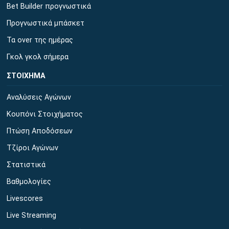
Bet Builder προγνωστικά
Προγνωστικά μπάσκετ
Τα over της ημέρας
Γκολ γκολ σήμερα
ΣΤΟΙΧΗΜΑ
Αναλύσεις Αγώνων
Κουπόνι Στοιχήματος
Πτώση Αποδόσεων
Τζίροι Αγώνων
Στατιστικά
Βαθμολογίες
Livescores
Live Streaming