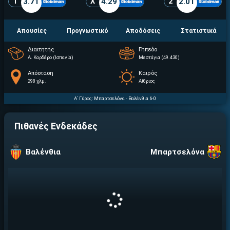
1
3.71
X
4.29
2
2.01
Απουσίες
Προγνωστικό
Αποδόσεις
Στατιστικά
Διαιτητής
Γήπεδο
Α. Κορδέρο (Ισπανία)
Μεστάγια (49.430)
Απόσταση
Καιρός
298 χλμ.
Αίθριος
Α΄ Γύρος:
Μπαρτσελόνα - Βαλένθια 6-0
Πιθανές Ενδεκάδες
Βαλένθια
Μπαρτσελόνα