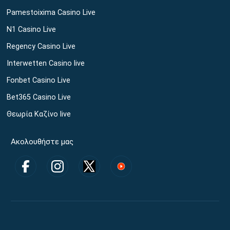
Pamestoixima Casino Live
N1 Casino Live
Regency Casino Live
Interwetten Casino live
Fonbet Casino Live
Bet365 Casino Live
Θεωρία Καζίνο live
Ακολουθήστε μας