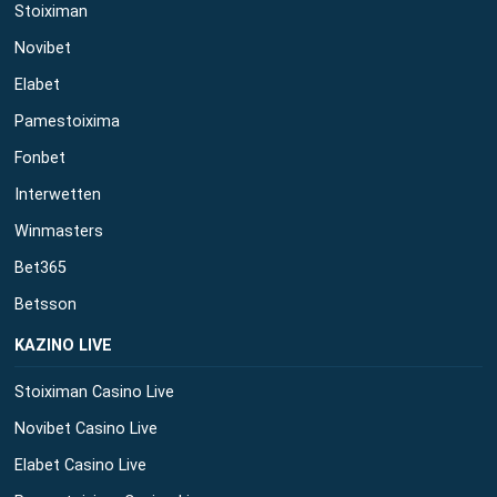
Stoiximan
Novibet
Elabet
Pamestoixima
Fonbet
Interwetten
Winmasters
Bet365
Betsson
ΚΑΖΙΝΟ LIVE
Stoiximan Casino Live
Novibet Casino Live
Elabet Casino Live