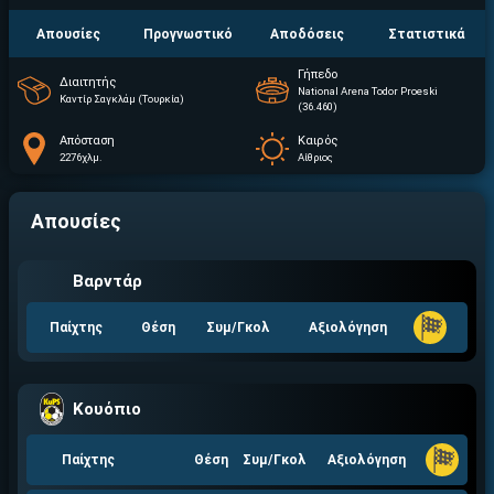
Απουσίες
Προγνωστικό
Αποδόσεις
Στατιστικά
Γήπεδο
Διαιτητής
National Arena Todor Proeski
Καντίρ Σαγκλάμ (Τουρκία)
(36.460)
Απόσταση
Καιρός
2276χλμ.
Αίθριος
Απουσίες
Βαρντάρ
Παίχτης
Θέση
Συμ/Γκολ
Αξιολόγηση
Κουόπιο
Παίχτης
Θέση
Συμ/Γκολ
Αξιολόγηση