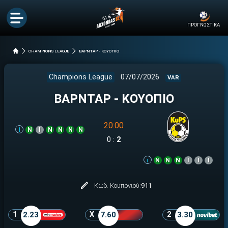
ΠΡΟΓΝΩΣΤΙΚΑ
CHAMPIONS LEAGUE
ΒΑΡΝΤΑΡ - ΚΟΥΟΠΙΟ
Champions League
07/07/2026
VAR
ΒΑΡΝΤΑΡ - ΚΟΥΟΠΙΟ
20:00
i
Ν
Ι
Ν
Ν
Ν
Ν
0
:
2
i
Ν
Ν
Ν
Ι
Ι
Ι
Κωδ. Κουπονιού:
911
1
2.23
X
7.60
2
3.30