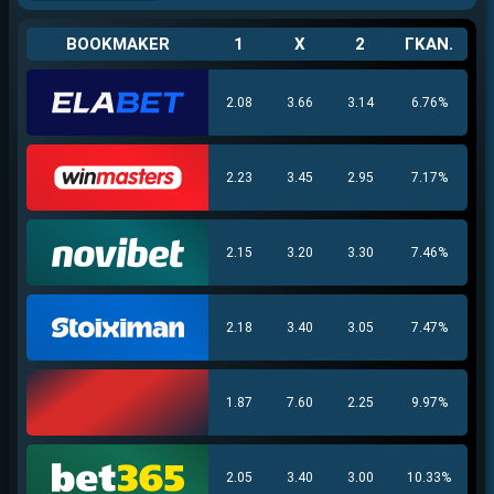
BOOKMAKER
1
X
2
ΓΚΑΝ.
ΕΓΚΡΙΣΗ ΑΠΟ ΑΡΧΟΝΤΑ ΕΓΚΡΙΣΗ ΑΠΟ ΑΡΧΟΝΤΑ
2.08
3.66
3.14
6.76%
2.23
3.45
2.95
7.17%
2.15
3.20
3.30
7.46%
2.18
3.40
3.05
7.47%
1.87
7.60
2.25
9.97%
2.05
3.40
3.00
10.33%